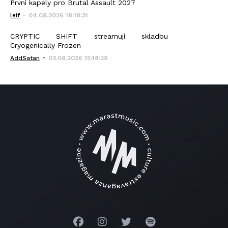
První kapely pro Brutal Assault 2027
-
leif
04.08.2026 18:18:31
CRYPTIC SHIFT streamují skladbu
Cryogenically Frozen
-
AddSatan
03.08.2026 15:18:29