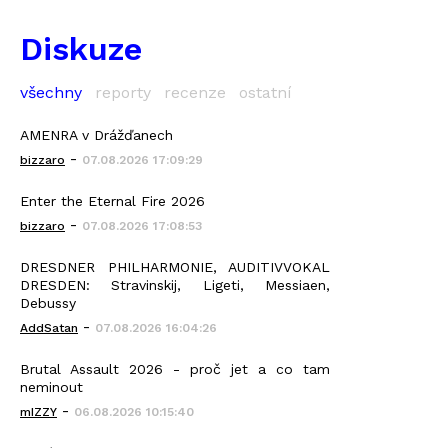
Diskuze
všechny
reporty
recenze
ostatní
AMENRA v Drážďanech
-
bizzaro
07.08.2026 17:09:29
Enter the Eternal Fire 2026
-
bizzaro
07.08.2026 17:08:53
DRESDNER PHILHARMONIE, AUDITIVVOKAL
DRESDEN: Stravinskij, Ligeti, Messiaen,
Debussy
-
AddSatan
07.08.2026 16:04:26
Brutal Assault 2026 - proč jet a co tam
neminout
-
mIZZY
06.08.2026 10:15:40