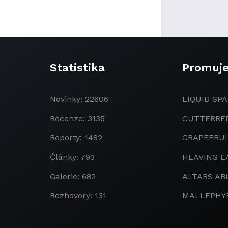
Statistika
Promuj
Novinky: 22606
LIQUID SPA
Recenze: 3135
CUTTERRE
Reporty: 1482
GRAPEFRU
Články: 793
HEAVING E
Galerie: 682
ALTARS AB
Rozhovory: 131
MALLEPHY