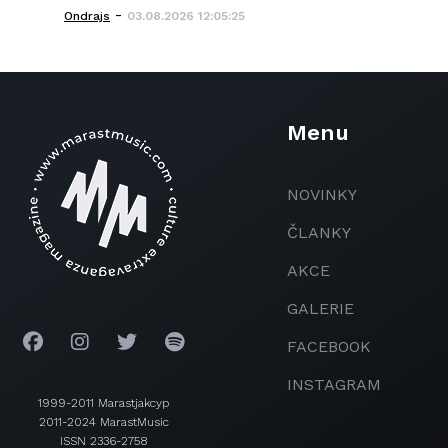
-
Ondrajs
03.08.2026 12:05:25
Menu
NOVINKY
ČLANKY
AKCE
GALERIE
FACEBOOK
INSTAGRAM
1999-2011 Marastjakcyp
2011-2024 MarastMusic
ISSN 2336-2758