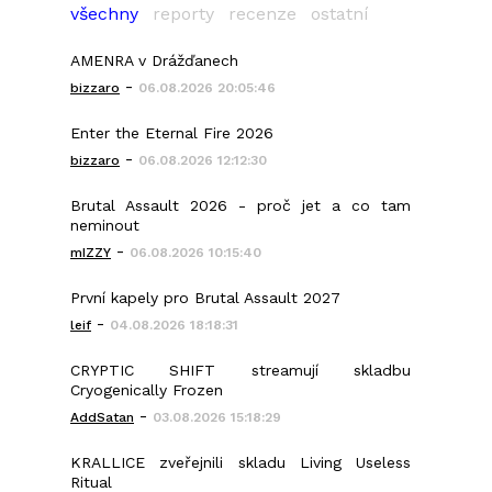
všechny
reporty
recenze
ostatní
AMENRA v Drážďanech
-
bizzaro
06.08.2026 20:05:46
Enter the Eternal Fire 2026
-
bizzaro
06.08.2026 12:12:30
Brutal Assault 2026 - proč jet a co tam
neminout
-
mIZZY
06.08.2026 10:15:40
První kapely pro Brutal Assault 2027
-
leif
04.08.2026 18:18:31
CRYPTIC SHIFT streamují skladbu
Cryogenically Frozen
-
AddSatan
03.08.2026 15:18:29
KRALLICE zveřejnili skladu Living Useless
Ritual