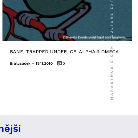
BANE, TRAPPED UNDER ICE, ALPHA & OMEGA
-
Brutusáček
13.11.2010
0
nější