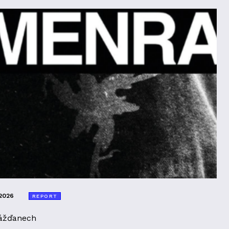
2026
REPORT
ážďanech