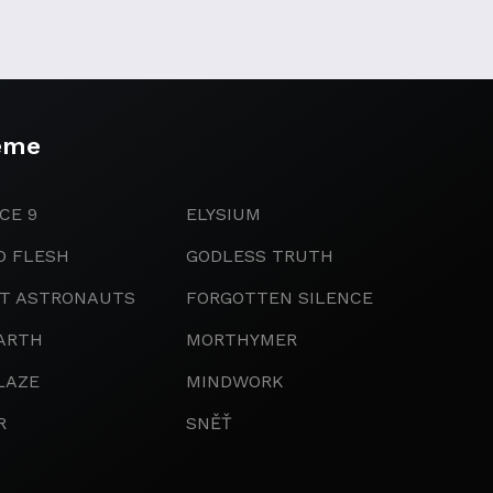
eme
CE 9
ELYSIUM
D FLESH
GODLESS TRUTH
IT ASTRONAUTS
FORGOTTEN SILENCE
ARTH
MORTHYMER
LAZE
MINDWORK
R
SNĚŤ