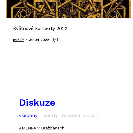
Květnové koncerty 2022
-
mIZZY
30.04.2022
4
Diskuze
všechny
reporty
recenze
ostatní
AMENRA v Drážďanech