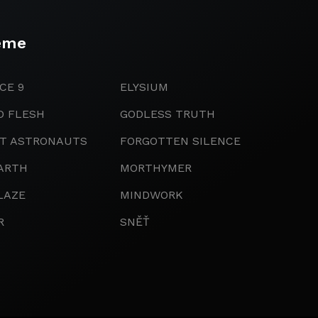
eme
CE 9
ELYSIUM
D FLESH
GODLESS TRUTH
IT ASTRONAUTS
FORGOTTEN SILENCE
ARTH
MORTHYMER
LAZE
MINDWORK
R
SNĚŤ