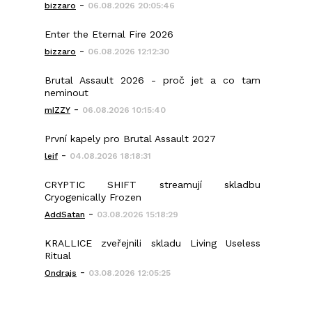
-
bizzaro
06.08.2026 20:05:46
Enter the Eternal Fire 2026
-
bizzaro
06.08.2026 12:12:30
Brutal Assault 2026 - proč jet a co tam
neminout
-
mIZZY
06.08.2026 10:15:40
První kapely pro Brutal Assault 2027
-
leif
04.08.2026 18:18:31
CRYPTIC SHIFT streamují skladbu
Cryogenically Frozen
-
AddSatan
03.08.2026 15:18:29
KRALLICE zveřejnili skladu Living Useless
Ritual
-
Ondrajs
03.08.2026 12:05:25