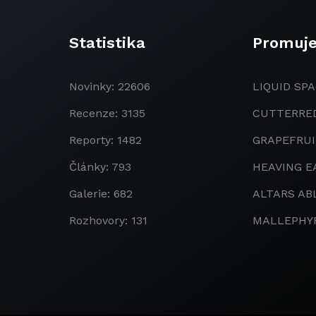
Statistika
Promuj
Novinky: 22606
LIQUID SPA
Recenze: 3135
CUTTERRE
Reporty: 1482
GRAPEFRU
Články: 793
HEAVING E
Galerie: 682
ALTARS AB
Rozhovory: 131
MALLEPHY