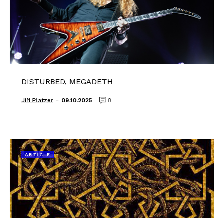
DISTURBED, MEGADETH
-
Jiří Platzer
09.10.2025
0
ARTICLE