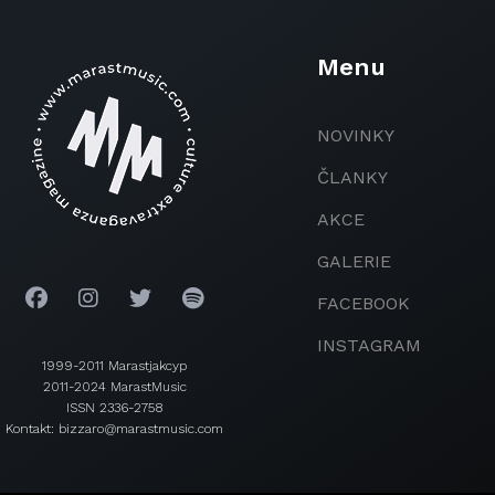
Menu
NOVINKY
ČLANKY
AKCE
GALERIE
FACEBOOK
INSTAGRAM
1999-2011 Marastjakcyp
2011-2024 MarastMusic
ISSN 2336-2758
Kontakt: bizzaro@marastmusic.com