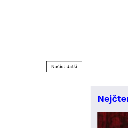
Načíst další
Nejčte