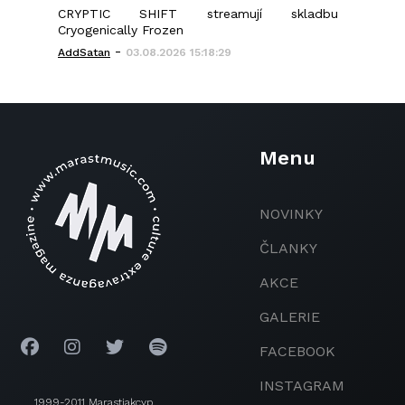
CRYPTIC SHIFT streamují skladbu
Cryogenically Frozen
-
AddSatan
03.08.2026 15:18:29
Menu
NOVINKY
ČLANKY
AKCE
GALERIE
FACEBOOK
INSTAGRAM
1999-2011 Marastjakcyp