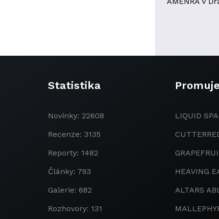
AMENRA v Dr
Statistika
Promuj
Novinky: 22608
LIQUID SPA
Recenze: 3135
CUTTERRE
Reporty: 1482
GRAPEFRU
Články: 793
HEAVING E
Galerie: 682
ALTARS AB
Rozhovory: 131
MALLEPHY