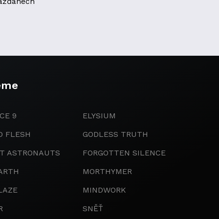
ážďanech
eme
CE 9
ELYSIUM
D FLESH
GODLESS TRUTH
IT ASTRONAUTS
FORGOTTEN SILENCE
ARTH
MORTHYMER
LAZE
MINDWORK
R
SNĚŤ