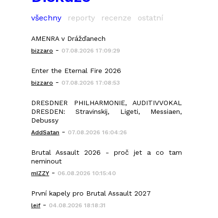
všechny
reporty
recenze
ostatní
AMENRA v Drážďanech
-
bizzaro
07.08.2026 17:09:29
Enter the Eternal Fire 2026
-
bizzaro
07.08.2026 17:08:53
DRESDNER PHILHARMONIE, AUDITIVVOKAL
DRESDEN: Stravinskij, Ligeti, Messiaen,
Debussy
-
AddSatan
07.08.2026 16:04:26
Brutal Assault 2026 - proč jet a co tam
neminout
-
mIZZY
06.08.2026 10:15:40
První kapely pro Brutal Assault 2027
-
leif
04.08.2026 18:18:31