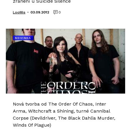
zranění u Suicide Silence
-
LooMis
03.09.2012
0
NOVINKA
Nová tvorba od The Order Of Chaos, Inter
Arma, Witchcraft a Shining, turné Cannibal
Corpse (Devildriver, The Black Dahlia Murder,
Winds Of Plague)