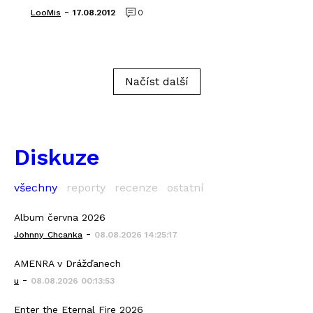
-
LooMis
17.08.2012
0
Načíst další
Diskuze
všechny
reporty
recenze
ostatní
Album června 2026
-
Johnny_Chcanka
08.08.2026 14:25:17
AMENRA v Drážďanech
-
u
08.08.2026 00:13:53
Enter the Eternal Fire 2026