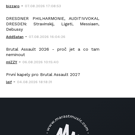
-
bizzaro
07.08.2026 17:08:53
DRESDNER PHILHARMONIE, AUDITIVVOKAL
DRESDEN: Stravinskij, Ligeti, Messiaen,
Debussy
-
AddSatan
07.08.2026 16:04:26
Brutal Assault 2026 - proč jet a co tam
neminout
-
mIZZY
06.08.2026 10:15:40
První kapely pro Brutal Assault 2027
-
leif
04.08.2026 18:18:31