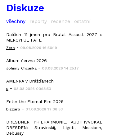
Diskuze
všechny
reporty
recenze
ostatní
Dalších 11 jmen pro Brutal Assault 2027 s
MERCYFUL FATE
-
Zero
09.08.2026 16:50:19
Album června 2026
-
Johnny_Chcanka
08.08.2026 14:25:17
AMENRA v Drážďanech
-
u
08.08.2026 00:13:53
Enter the Eternal Fire 2026
-
bizzaro
07.08.2026 17:08:53
DRESDNER PHILHARMONIE, AUDITIVVOKAL
DRESDEN: Stravinskij, Ligeti, Messiaen,
Debussy