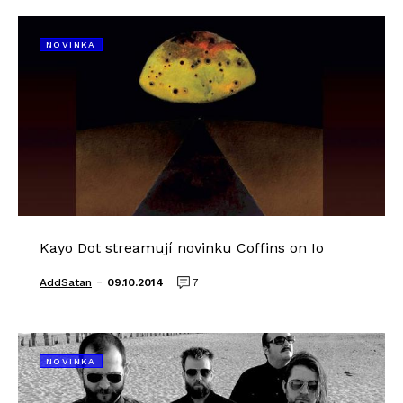
NOVINKA
Kayo Dot streamují novinku Coffins on Io
-
AddSatan
09.10.2014
7
NOVINKA