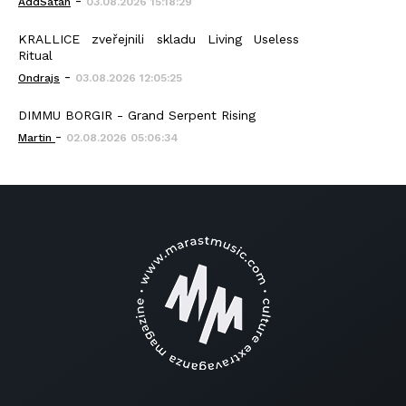
-
AddSatan
03.08.2026 15:18:29
KRALLICE zveřejnili skladu Living Useless
Ritual
-
Ondrajs
03.08.2026 12:05:25
DIMMU BORGIR - Grand Serpent Rising
-
Martin
02.08.2026 05:06:34