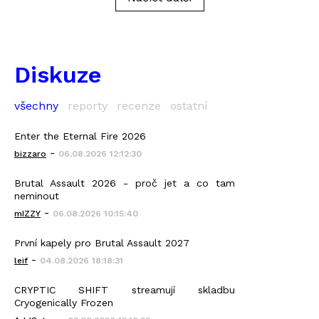
Diskuze
všechny
reporty
recenze
ostatní
Enter the Eternal Fire 2026
-
bizzaro
06.08.2026 12:12:30
Brutal Assault 2026 - proč jet a co tam
neminout
-
mIZZY
06.08.2026 10:15:40
První kapely pro Brutal Assault 2027
-
leif
04.08.2026 18:18:31
CRYPTIC SHIFT streamují skladbu
Cryogenically Frozen