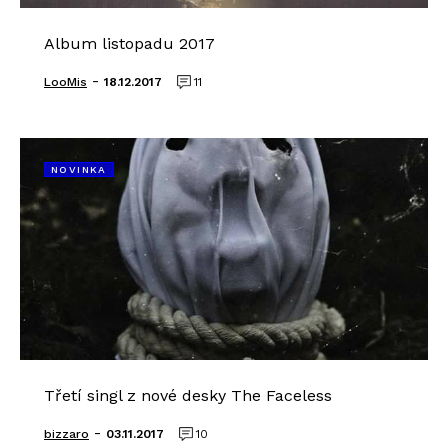
Album listopadu 2017
-
LooMis
18.12.2017
11
NOVINKA
Třetí singl z nové desky The Faceless
-
bizzaro
03.11.2017
10