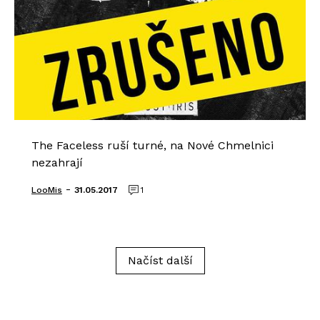
The Faceless ruší turné, na Nové Chmelnici
nezahrají
-
LooMis
31.05.2017
1
Načíst další