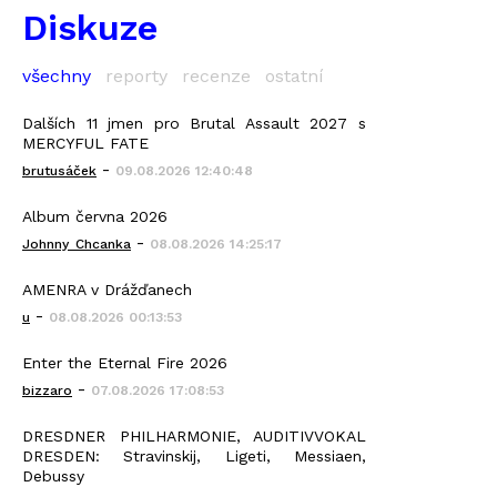
Diskuze
všechny
reporty
recenze
ostatní
Dalších 11 jmen pro Brutal Assault 2027 s
MERCYFUL FATE
-
brutusáček
09.08.2026 12:40:48
Album června 2026
-
Johnny_Chcanka
08.08.2026 14:25:17
AMENRA v Drážďanech
-
u
08.08.2026 00:13:53
Enter the Eternal Fire 2026
-
bizzaro
07.08.2026 17:08:53
DRESDNER PHILHARMONIE, AUDITIVVOKAL
DRESDEN: Stravinskij, Ligeti, Messiaen,
Debussy