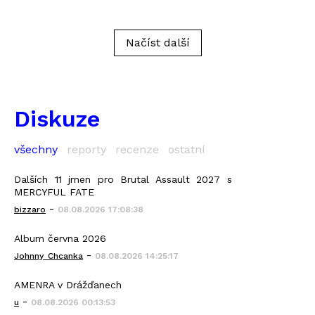
Načíst další
Diskuze
všechny
reporty
recenze
ostatní
Dalších 11 jmen pro Brutal Assault 2027 s
MERCYFUL FATE
-
bizzaro
08.08.2026 17:08:38
Album června 2026
-
Johnny_Chcanka
08.08.2026 14:25:17
AMENRA v Drážďanech
-
u
08.08.2026 00:13:53