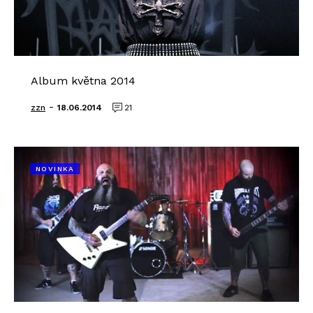
Album května 2014
-
zzn
18.06.2014
21
NOVINKA