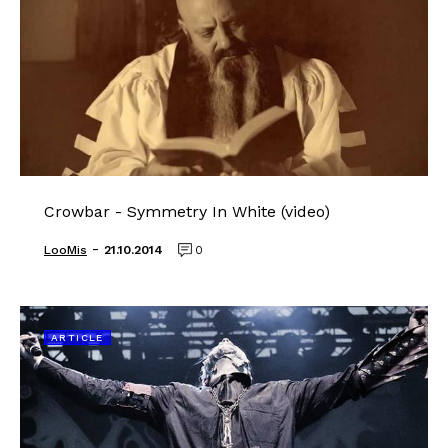
Crowbar - Symmetry In White (video)
-
LooMis
21.10.2014
0
ARTICLE