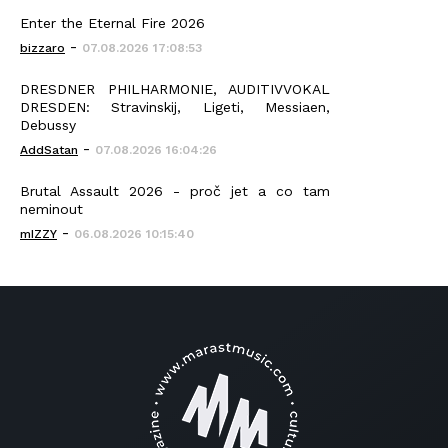
Enter the Eternal Fire 2026
-
bizzaro
07.08.2026 17:08:53
DRESDNER PHILHARMONIE, AUDITIVVOKAL
DRESDEN: Stravinskij, Ligeti, Messiaen,
Debussy
-
AddSatan
07.08.2026 16:04:26
Brutal Assault 2026 - proč jet a co tam
neminout
-
mIZZY
06.08.2026 10:15:40