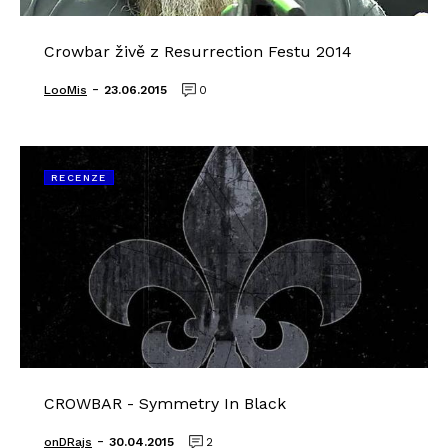
Crowbar živě z Resurrection Festu 2014
-
LooMis
23.06.2015
0
RECENZE
CROWBAR - Symmetry In Black
-
onDRajs
30.04.2015
2