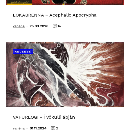
LOKABRENNA – Acephalic Apocrypha
-
vaněna
25.03.2026
14
RECENZE
VAFURLOGI - Í vökulli áþján
-
vaněna
01.11.2024
2