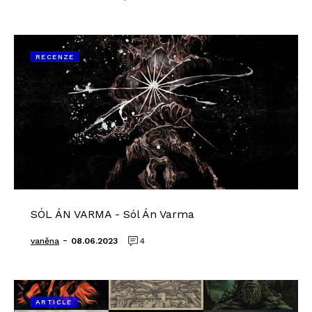
RECENZE
SÓL ÁN VARMA - Sól Án Varma
-
vaněna
08.06.2023
4
ARTICLE