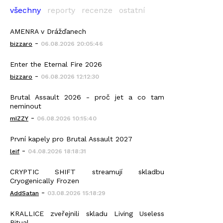
všechny
reporty
recenze
ostatní
AMENRA v Drážďanech
-
bizzaro
06.08.2026 20:05:46
Enter the Eternal Fire 2026
-
bizzaro
06.08.2026 12:12:30
Brutal Assault 2026 - proč jet a co tam
neminout
-
mIZZY
06.08.2026 10:15:40
První kapely pro Brutal Assault 2027
-
leif
04.08.2026 18:18:31
CRYPTIC SHIFT streamují skladbu
Cryogenically Frozen
-
AddSatan
03.08.2026 15:18:29
KRALLICE zveřejnili skladu Living Useless
Ritual