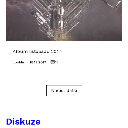
Album listopadu 2017
-
LooMis
18.12.2017
11
Načíst další
Diskuze