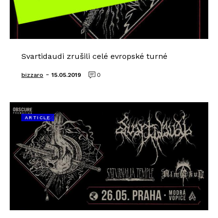
Svartidaudi zrušili celé evropské turné
-
bizzaro
15.05.2019
0
ARTICLE