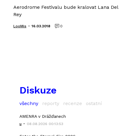
Aerodrome Festivalu bude kralovat Lana Del
Rey
-
LooMis
16.03.2018
0
Diskuze
všechny
reporty
recenze
ostatní
AMENRA v Drážďanech
-
u
08.08.2026 00:13:53