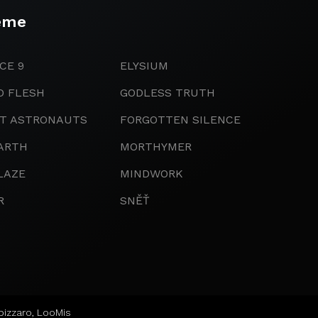
eme
CE 9
ELYSIUM
D FLESH
GODLESS TRUTH
IT ASTRONAUTS
FORGOTTEN SILENCE
ARTH
MORTHYMER
LAZE
MINDWORK
R
SNĚŤ
bizzaro
,
LooMis