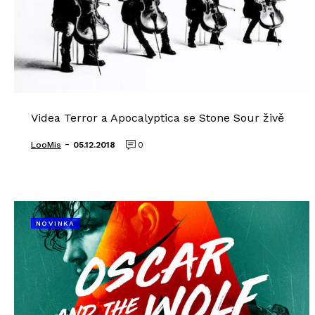
Videa Terror a Apocalyptica se Stone Sour živě
-
LooMis
05.12.2018
0
NOVINKA