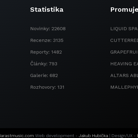
Statistika
Promuj
Novinky: 22608
LIQUID SPA
Recenze: 3135
CUTTERRE
Reporty: 1482
GRAPEFRU
Články: 793
HEAVING E
Galerie: 682
ALTARS AB
Rozhovory: 131
MALLEPHY
arastmusic.com
Web development -
Jakub Hubička
| Design/UX -