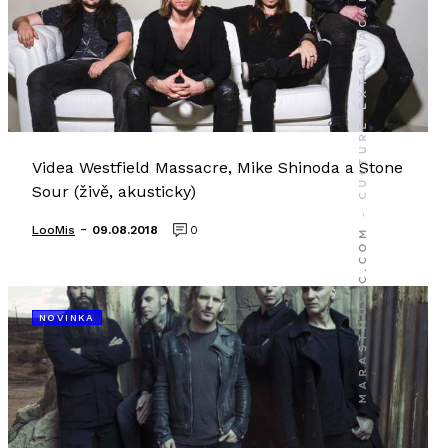
Videa Westfield Massacre, Mike Shinoda a Stone
Sour (živě, akusticky)
-
LooMis
09.08.2018
0
NOVINKA