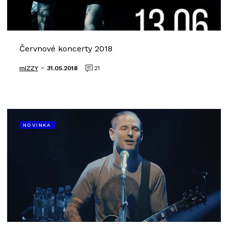
Červnové koncerty 2018
-
mIZZY
31.05.2018
21
NOVINKA