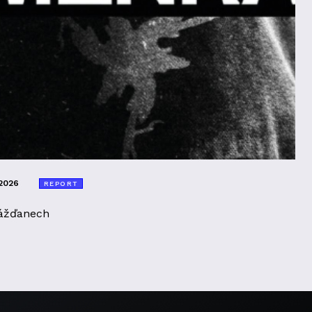
2026
REPORT
ážďanech