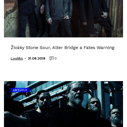
Živáky Stone Sour, Alter Bridge a Fates Warning
-
LooMis
31.08.2018
0
ARTICLE