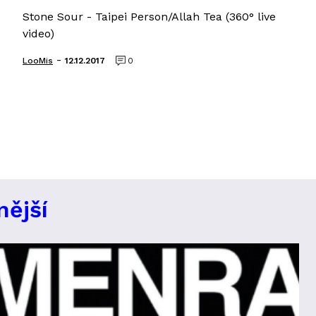
Stone Sour - Taipei Person/Allah Tea (360° live
video)
-
LooMis
12.12.2017
0
nější