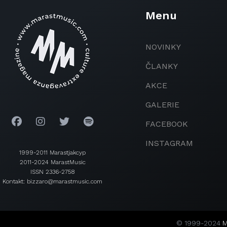
Menu
NOVINKY
ČLANKY
AKCE
GALERIE
FACEBOOK
INSTAGRAM
1999-2011 Marastjakcyp
2011-2024 MarastMusic
ISSN 2336-2758
Kontakt: bizzaro@marastmusic.com
© 1999-2024
M