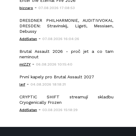
Enter the Eternal Fire 2026
-
bizzaro
07.08.2026 17:08:53
DRESDNER PHILHARMONIE, AUDITIVVOKAL
DRESDEN: Stravinskij, Ligeti, Messiaen,
Debussy
-
AddSatan
07.08.2026 16:04:26
Brutal Assault 2026 - proč jet a co tam
neminout
-
mIZZY
06.08.2026 10:15:40
První kapely pro Brutal Assault 2027
-
leif
04.08.2026 18:18:31
CRYPTIC SHIFT streamují skladbu
Cryogenically Frozen
-
AddSatan
03.08.2026 15:18:29