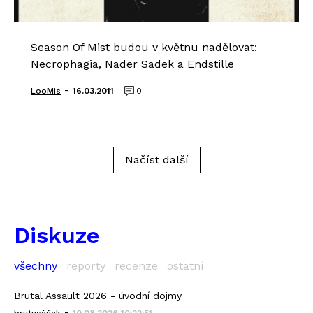
Season Of Mist budou v květnu nadělovat:
Necrophagia, Nader Sadek a Endstille
-
LooMis
16.03.2011
0
Načíst další
Diskuze
všechny
reporty
recenze
ostatní
Brutal Assault 2026 - úvodní dojmy
-