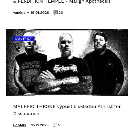
& PERDITION TEMPLE - Malign Apotheosis
-
vaněna
19.01.2026
26
NOVINKA
MALEFIC THRONE vypustili skladbu Athirst for
Dissonance
-
LooMis
22.11.2025
5