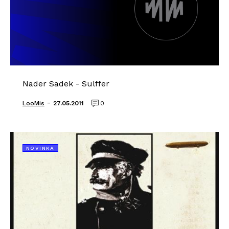
Nader Sadek - Sulffer
-
LooMis
27.05.2011
0
NOVINKA