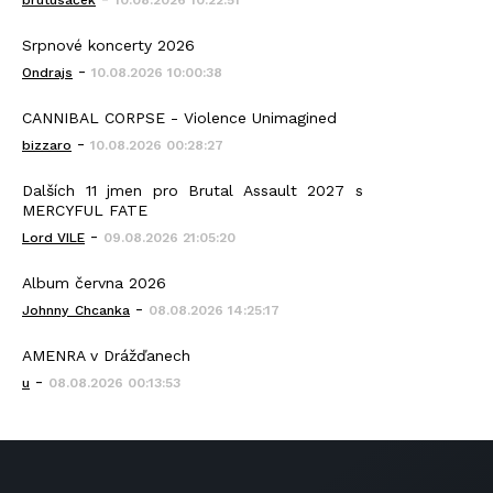
brutusáček
10.08.2026 10:22:51
Srpnové koncerty 2026
-
Ondrajs
10.08.2026 10:00:38
CANNIBAL CORPSE - Violence Unimagined
-
bizzaro
10.08.2026 00:28:27
Dalších 11 jmen pro Brutal Assault 2027 s
MERCYFUL FATE
-
Lord VILE
09.08.2026 21:05:20
Album června 2026
-
Johnny_Chcanka
08.08.2026 14:25:17
AMENRA v Drážďanech
-
u
08.08.2026 00:13:53