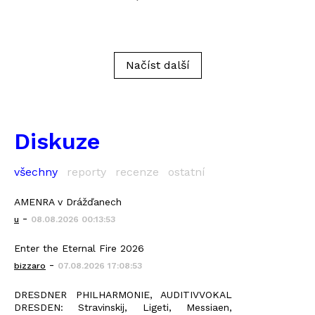
Načíst další
Diskuze
všechny
reporty
recenze
ostatní
AMENRA v Drážďanech
-
u
08.08.2026 00:13:53
Enter the Eternal Fire 2026
-
bizzaro
07.08.2026 17:08:53
DRESDNER PHILHARMONIE, AUDITIVVOKAL
DRESDEN: Stravinskij, Ligeti, Messiaen,