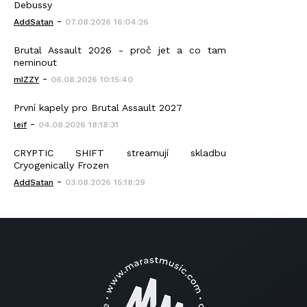
Debussy
-
AddSatan
07.08.2026 16:04:26
Brutal Assault 2026 - proč jet a co tam
neminout
-
mIZZY
06.08.2026 10:15:40
První kapely pro Brutal Assault 2027
-
leif
04.08.2026 18:18:31
CRYPTIC SHIFT streamují skladbu
Cryogenically Frozen
-
AddSatan
03.08.2026 15:18:29