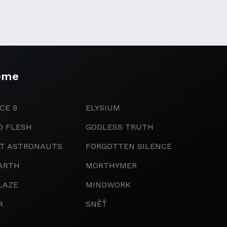
eme
CE 9
ELYSIUM
D FLESH
GODLESS TRUTH
IT ASTRONAUTS
FORGOTTEN SILENCE
ARTH
MORTHYMER
LAZE
MINDWORK
R
SNĚŤ