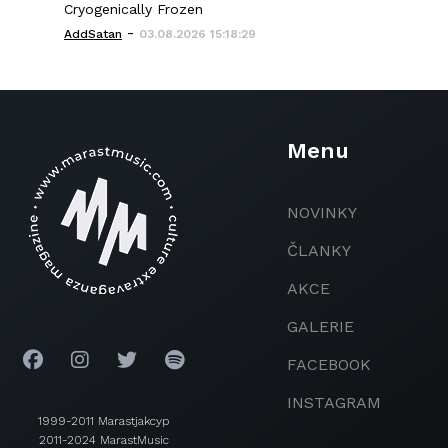
Cryogenically Frozen
-
AddSatan
03.08.2026 15:18:29
Menu
NOVINKY
ČLANKY
AKCE
GALERIE
FACEBOOK
INSTAGRAM
1999-2011 Marastjakcyp
2011-2024 MarastMusic