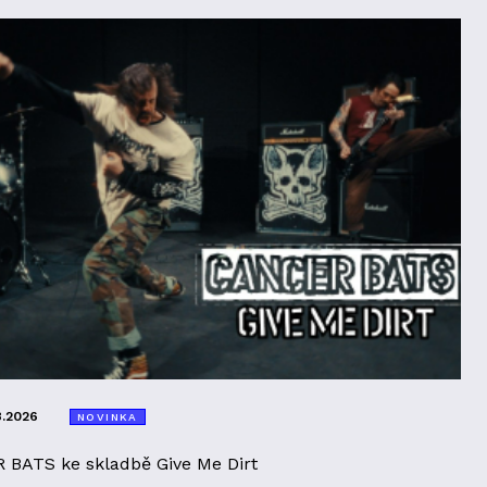
8.2026
NOVINKA
 BATS ke skladbě Give Me Dirt