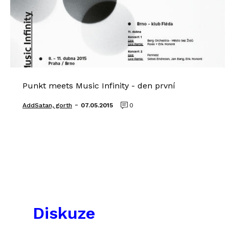
Punkt meets Music Infinity - den první
-
AddSatan, gorth
07.05.2015
0
Diskuze