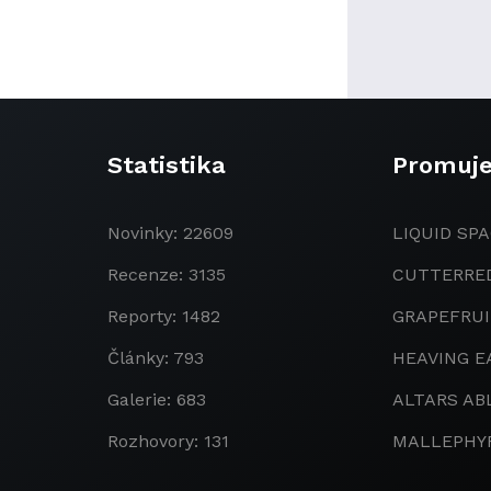
Statistika
Promuj
Novinky: 22609
LIQUID SPA
Recenze: 3135
CUTTERRE
Reporty: 1482
GRAPEFRU
Články: 793
HEAVING E
Galerie: 683
ALTARS AB
Rozhovory: 131
MALLEPHY