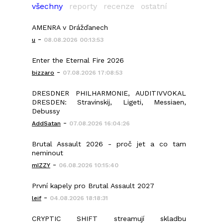
všechny
reporty
recenze
ostatní
AMENRA v Drážďanech
-
u
08.08.2026 00:13:53
Enter the Eternal Fire 2026
-
bizzaro
07.08.2026 17:08:53
DRESDNER PHILHARMONIE, AUDITIVVOKAL
DRESDEN: Stravinskij, Ligeti, Messiaen,
Debussy
-
AddSatan
07.08.2026 16:04:26
Brutal Assault 2026 - proč jet a co tam
neminout
-
mIZZY
06.08.2026 10:15:40
První kapely pro Brutal Assault 2027
-
leif
04.08.2026 18:18:31
CRYPTIC SHIFT streamují skladbu