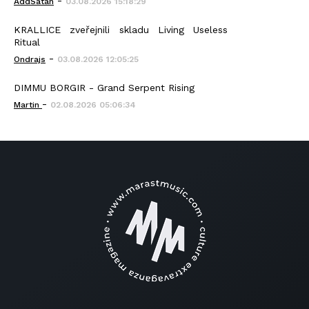
-
AddSatan
03.08.2026 15:18:29
KRALLICE zveřejnili skladu Living Useless
Ritual
-
Ondrajs
03.08.2026 12:05:25
DIMMU BORGIR - Grand Serpent Rising
-
Martin
02.08.2026 05:06:34