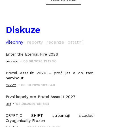
Diskuze
všechny
reporty
recenze
ostatní
Enter the Eternal Fire 2026
-
bizzaro
06.08.2026 12:12:30
Brutal Assault 2026 - proč jet a co tam
neminout
-
mIZZY
06.08.2026 10:15:40
První kapely pro Brutal Assault 2027
-
leif
04.08.2026 18:18:31
CRYPTIC SHIFT streamují skladbu
Cryogenically Frozen