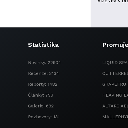
AMENRA v Dr
Statistika
Promuj
Novinky: 22604
LIQUID SPA
Recenze: 3134
CUTTERRE
Reporty: 1482
GRAPEFRU
Články: 793
HEAVING E
Galerie: 682
ALTARS AB
Rozhovory: 131
MALLEPHY