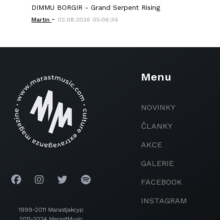
DIMMU BORGIR - Grand Serpent Rising
-
Martin
02.08.2026 05:06:34
Menu
NOVINKY
ČLANKY
AKCE
GALERIE
FACEBOOK
INSTAGRAM
1999-2011 Marastjakcyp
2011-2024 MarastMusic