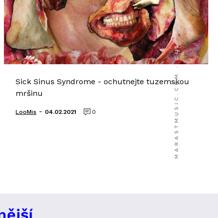
Sick Sinus Syndrome - ochutnejte tuzemskou
mršinu
-
LooMis
04.02.2021
0
nější