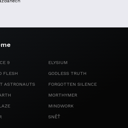
ážďanech
eme
CE 9
ELYSIUM
D FLESH
GODLESS TRUTH
IT ASTRONAUTS
FORGOTTEN SILENCE
ARTH
MORTHYMER
LAZE
MINDWORK
R
SNĚŤ