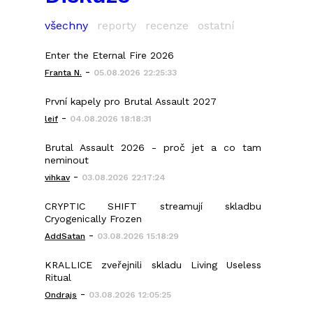
všechny
reporty
recenze
ostatní
Enter the Eternal Fire 2026
-
Franta N.
05.08.2026 22:25:33
První kapely pro Brutal Assault 2027
-
leif
04.08.2026 18:18:31
Brutal Assault 2026 - proč jet a co tam
neminout
-
vihkav
03.08.2026 22:17:24
CRYPTIC SHIFT streamují skladbu
Cryogenically Frozen
-
AddSatan
03.08.2026 15:18:29
KRALLICE zveřejnili skladu Living Useless
Ritual
-
Ondrajs
03.08.2026 12:05:25