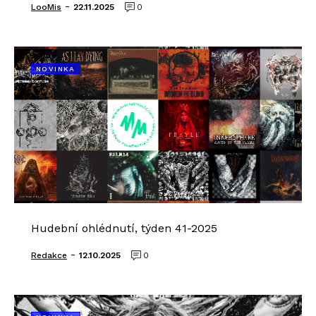
-
LooMis
22.11.2025
0
NOVINKA
Hudební ohlédnutí, týden 41-2025
-
Redakce
12.10.2025
0