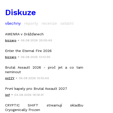
Diskuze
všechny
reporty
recenze
ostatní
AMENRA v Drážďanech
-
bizzaro
06.08.2026 20:05:46
Enter the Eternal Fire 2026
-
bizzaro
06.08.2026 12:12:30
Brutal Assault 2026 - proč jet a co tam
neminout
-
mIZZY
06.08.2026 10:15:40
První kapely pro Brutal Assault 2027
-
leif
04.08.2026 18:18:31
CRYPTIC SHIFT streamují skladbu
Cryogenically Frozen