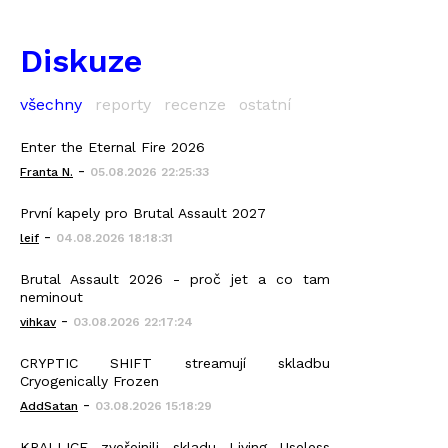
Diskuze
všechny
reporty
recenze
ostatní
Enter the Eternal Fire 2026
-
Franta N.
05.08.2026 22:25:33
První kapely pro Brutal Assault 2027
-
leif
04.08.2026 18:18:31
Brutal Assault 2026 - proč jet a co tam
neminout
-
vihkav
03.08.2026 22:17:24
CRYPTIC SHIFT streamují skladbu
Cryogenically Frozen
-
AddSatan
03.08.2026 15:18:29
KRALLICE zveřejnili skladu Living Useless