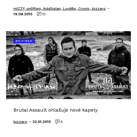
-
mIZZY, onDRajs, AddSatan, LooMis, Cronic, bizzaro
19.08.2015
13
NOVINKA
Brutal Assault ohlašuje nové kapely
-
bizzaro
22.01.2015
4