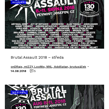
REPORT
Brutal Assault 2018 – středa
-
onDRajs, mIZZY, LooMis, MXL, AddSatan, brutusáček
14.08.2018
5
NOVINKA