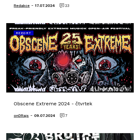
-
Redakce
17.07.2024
23
REPORT
Obscene Extreme 2024 - čtvrtek
-
onDRajs
09.07.2024
7