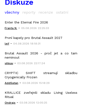
Diskuze
všechny
reporty
recenze
ostatní
Enter the Eternal Fire 2026
-
Franta N.
05.08.2026 22:25:33
První kapely pro Brutal Assault 2027
-
leif
04.08.2026 18:18:31
Brutal Assault 2026 - proč jet a co tam
neminout
-
vihkav
03.08.2026 22:17:24
CRYPTIC SHIFT streamují skladbu
Cryogenically Frozen
-
AddSatan
03.08.2026 15:18:29
KRALLICE zveřejnili skladu Living Useless
Ritual
-
Ondrajs
03.08.2026 12:05:25