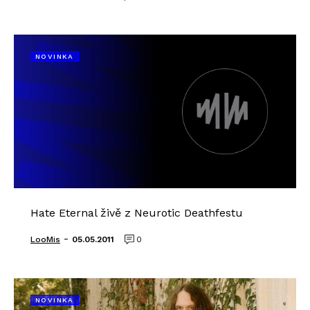
NOVINKA
Hate Eternal živě z Neurotic Deathfestu
-
LooMis
05.05.2011
0
NOVINKA