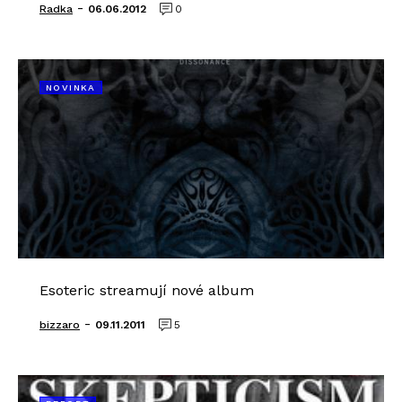
-
Radka
06.06.2012
0
NOVINKA
Esoteric streamují nové album
-
bizzaro
09.11.2011
5