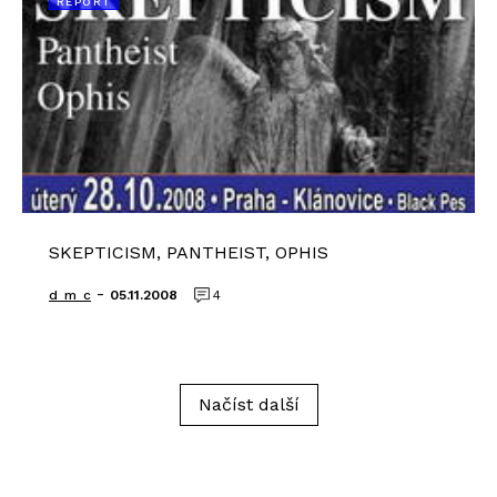
REPORT
SKEPTICISM, PANTHEIST, OPHIS
-
d_m_c
05.11.2008
4
Načíst další