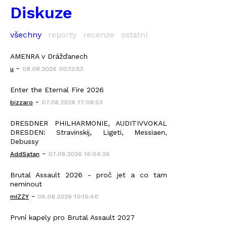
Diskuze
všechny
reporty
recenze
ostatní
AMENRA v Drážďanech
-
u
08.08.2026 00:13:53
Enter the Eternal Fire 2026
-
bizzaro
07.08.2026 17:08:53
DRESDNER PHILHARMONIE, AUDITIVVOKAL
DRESDEN: Stravinskij, Ligeti, Messiaen,
Debussy
-
AddSatan
07.08.2026 16:04:26
Brutal Assault 2026 - proč jet a co tam
neminout
-
mIZZY
06.08.2026 10:15:40
První kapely pro Brutal Assault 2027