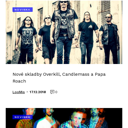
NOVINKA
Nové skladby Overkill, Candlemass a Papa
Roach
-
LooMis
17.12.2018
0
NOVINKA