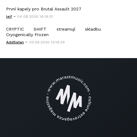
První kapely pro Brutal Assault 2027
-
leif
04.08.2026 18:18:31
CRYPTIC SHIFT streamují skladbu
Cryogenically Frozen
-
AddSatan
03.08.2026 15:18:29