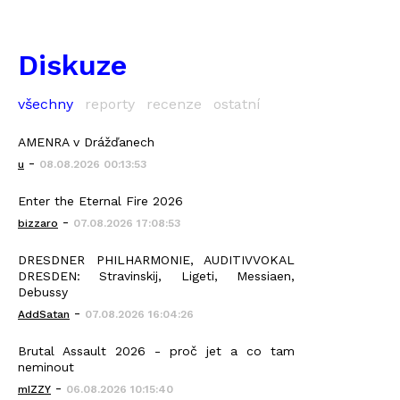
Diskuze
všechny
reporty
recenze
ostatní
AMENRA v Drážďanech
-
u
08.08.2026 00:13:53
Enter the Eternal Fire 2026
-
bizzaro
07.08.2026 17:08:53
DRESDNER PHILHARMONIE, AUDITIVVOKAL
DRESDEN: Stravinskij, Ligeti, Messiaen,
Debussy
-
AddSatan
07.08.2026 16:04:26
Brutal Assault 2026 - proč jet a co tam
neminout
-
mIZZY
06.08.2026 10:15:40