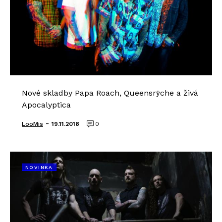
Nové skladby Papa Roach, Queensrÿche a živá
Apocalyptica
-
LooMis
19.11.2018
0
NOVINKA