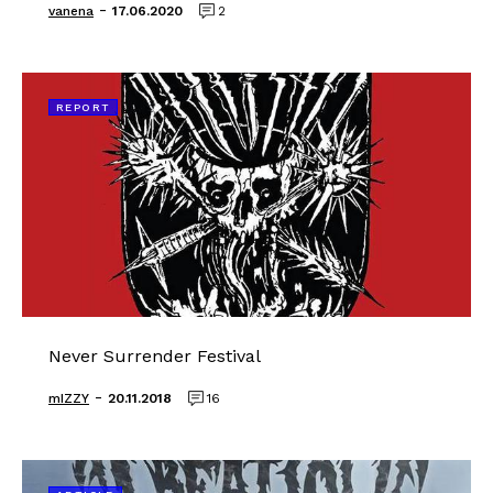
-
vanena
17.06.2020
2
REPORT
Never Surrender Festival
-
mIZZY
20.11.2018
16