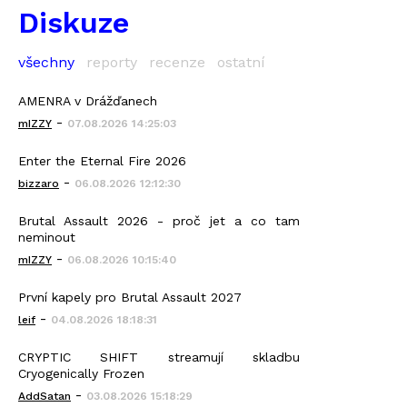
Diskuze
všechny
reporty
recenze
ostatní
AMENRA v Drážďanech
-
mIZZY
07.08.2026 14:25:03
Enter the Eternal Fire 2026
-
bizzaro
06.08.2026 12:12:30
Brutal Assault 2026 - proč jet a co tam
neminout
-
mIZZY
06.08.2026 10:15:40
První kapely pro Brutal Assault 2027
-
leif
04.08.2026 18:18:31
CRYPTIC SHIFT streamují skladbu
Cryogenically Frozen
-
AddSatan
03.08.2026 15:18:29