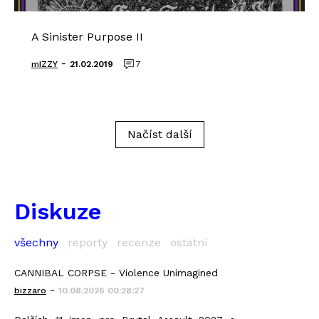
A Sinister Purpose II
-
mIZZY
21.02.2019
7
Načíst další
Diskuze
všechny
reporty
recenze
ostatní
CANNIBAL CORPSE - Violence Unimagined
-
bizzaro
10.08.2026 00:28:27