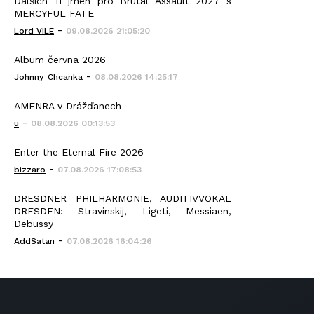
Dalších 11 jmen pro Brutal Assault 2027 s
MERCYFUL FATE
-
Lord VILE
09.08.2026 21:05:20
Album června 2026
-
Johnny_Chcanka
08.08.2026 14:25:17
AMENRA v Drážďanech
-
u
08.08.2026 00:13:53
Enter the Eternal Fire 2026
-
bizzaro
07.08.2026 17:08:53
DRESDNER PHILHARMONIE, AUDITIVVOKAL
DRESDEN: Stravinskij, Ligeti, Messiaen,
Debussy
-
AddSatan
07.08.2026 16:04:26