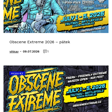
Obscene Extreme 2026 – pátek
-
vihkav
09.07.2026
1
REPORT