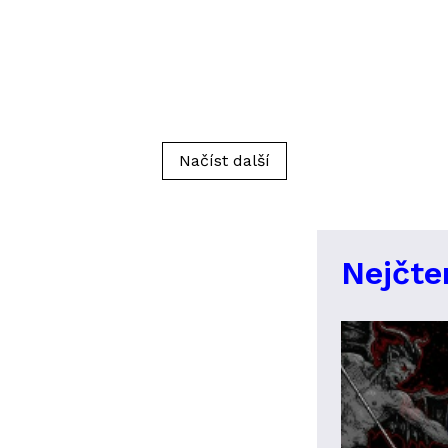
Načíst další
Nejčte