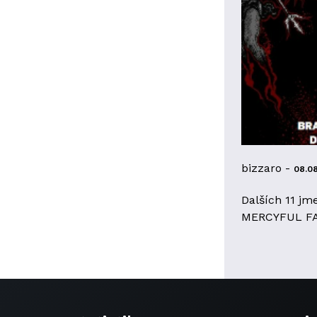
bizzaro -
08.0
Dalších 11 jm
MERCYFUL F