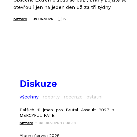
otevřou i jen na jeden den už za tři týdny
-
bizzaro
09.06.2026
12
Diskuze
všechny
reporty
recenze
ostatní
Dalších 11 jmen pro Brutal Assault 2027 s
MERCYFUL FATE
-
bizzaro
08.08.2026 17:08:38
Album června 2026