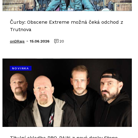
Čurby: Obscene Extreme možná čeká odchod z
Trutnova
-
onDRajs
15.06.2026
20
NOVINKA
Titulní skladba PRO-PAIN z nové desky Stone