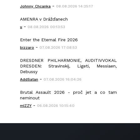
-
Johnny_Chcanka
08.08.2026 14:25:17
AMENRA v Drážďanech
-
u
08.08.2026 00:13:53
Enter the Eternal Fire 2026
-
bizzaro
07.08.2026 17:08:53
DRESDNER PHILHARMONIE, AUDITIVVOKAL
DRESDEN: Stravinskij, Ligeti, Messiaen,
Debussy
-
AddSatan
07.08.2026 16:04:26
Brutal Assault 2026 - proč jet a co tam
neminout
-
mIZZY
06.08.2026 10:15:40