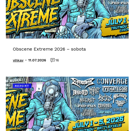
Obscene Extreme 2026 – sobota
-
vihkav
11.07.2026
16
REPORT