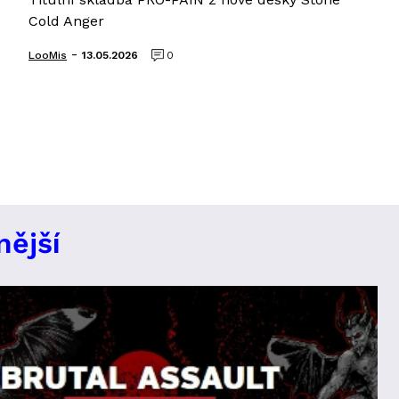
Cold Anger
-
LooMis
13.05.2026
0
nější