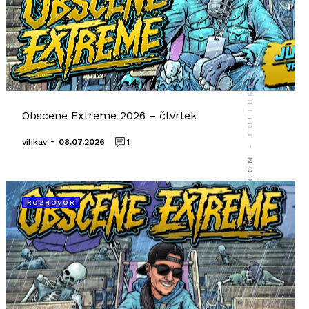
Obscene Extreme 2026 – čtvrtek
-
vihkav
08.07.2026
1
ROZHOVOR