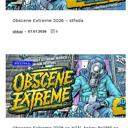
Obscene Extreme 2026 – středa
-
vihkav
07.07.2026
6
NOVINKA
Obscene Extreme 2026 se blíží, brány Bojiště se