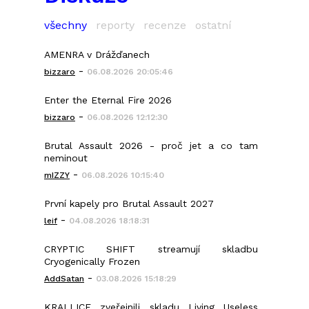
všechny
reporty
recenze
ostatní
AMENRA v Drážďanech
-
bizzaro
06.08.2026 20:05:46
Enter the Eternal Fire 2026
-
bizzaro
06.08.2026 12:12:30
Brutal Assault 2026 - proč jet a co tam
neminout
-
mIZZY
06.08.2026 10:15:40
První kapely pro Brutal Assault 2027
-
leif
04.08.2026 18:18:31
CRYPTIC SHIFT streamují skladbu
Cryogenically Frozen
-
AddSatan
03.08.2026 15:18:29
KRALLICE zveřejnili skladu Living Useless