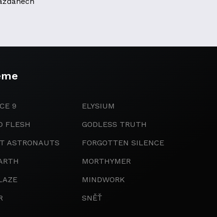
ážďanech
eme
CE 9
ELYSIUM
D FLESH
GODLESS TRUTH
IT ASTRONAUTS
FORGOTTEN SILENCE
ARTH
MORTHYMER
LAZE
MINDWORK
R
SNĚŤ