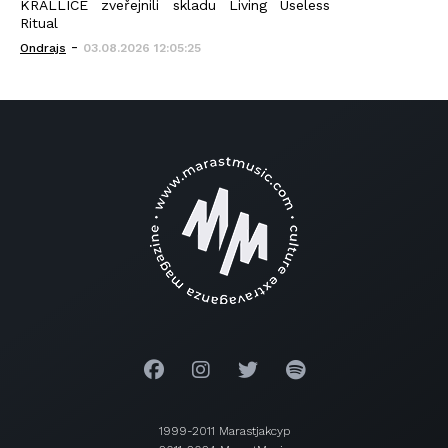
KRALLICE zveřejnili skladu Living Useless
Ritual
-
Ondrajs
03.08.2026 12:05:25
1999-2011 Marastjakcyp