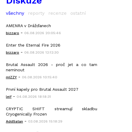
Diskuze
všechny
reporty
recenze
ostatní
AMENRA v Drážďanech
-
bizzaro
06.08.2026 20:05:46
Enter the Eternal Fire 2026
-
bizzaro
06.08.2026 12:12:30
Brutal Assault 2026 - proč jet a co tam
neminout
-
mIZZY
06.08.2026 10:15:40
První kapely pro Brutal Assault 2027
-
leif
04.08.2026 18:18:31
CRYPTIC SHIFT streamují skladbu
Cryogenically Frozen
-
AddSatan
03.08.2026 15:18:29