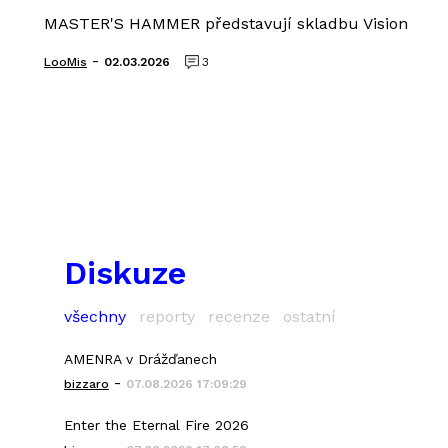
MASTER'S HAMMER představují skladbu Vision
-
LooMis
02.03.2026
3
Diskuze
všechny
reporty
recenze
ostatní
AMENRA v Drážďanech
-
bizzaro
07.08.2026 17:09:29
Enter the Eternal Fire 2026