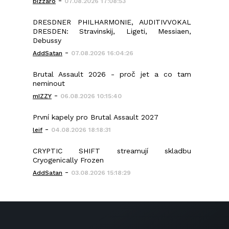
-
bizzaro
07.08.2026 17:08:53
DRESDNER PHILHARMONIE, AUDITIVVOKAL
DRESDEN: Stravinskij, Ligeti, Messiaen,
Debussy
-
AddSatan
07.08.2026 16:04:26
Brutal Assault 2026 - proč jet a co tam
neminout
-
mIZZY
06.08.2026 10:15:40
První kapely pro Brutal Assault 2027
-
leif
04.08.2026 18:18:31
CRYPTIC SHIFT streamují skladbu
Cryogenically Frozen
-
AddSatan
03.08.2026 15:18:29