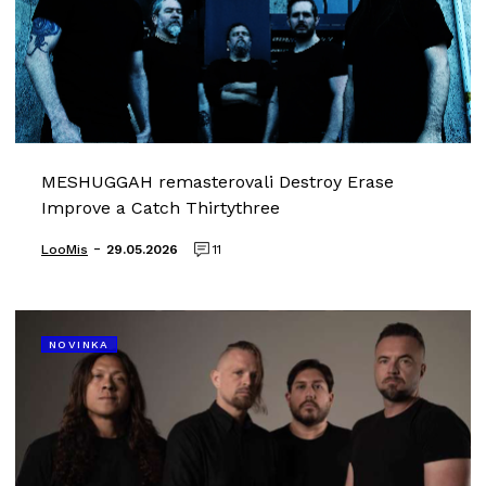
MESHUGGAH remasterovali Destroy Erase
Improve a Catch Thirtythree
-
LooMis
29.05.2026
11
NOVINKA