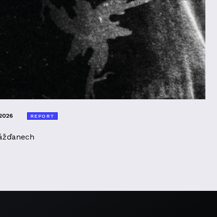
2026
REPORT
ážďanech