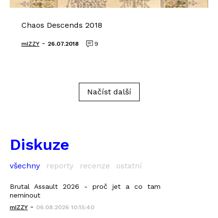
Chaos Descends 2018
-
mIZZY
26.07.2018
9
Načíst další
Diskuze
všechny
reporty
recenze
ostatní
Brutal Assault 2026 - proč jet a co tam
neminout
-
mIZZY
06.08.2026 10:15:40