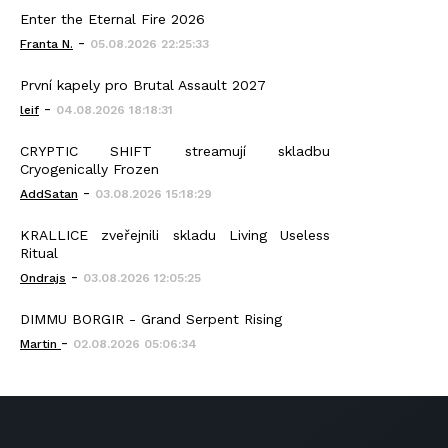
Enter the Eternal Fire 2026
-
Franta N.
05.08.2026 22:25:33
První kapely pro Brutal Assault 2027
-
leif
04.08.2026 18:18:31
CRYPTIC SHIFT streamují skladbu
Cryogenically Frozen
-
AddSatan
03.08.2026 15:18:29
KRALLICE zveřejnili skladu Living Useless
Ritual
-
Ondrajs
03.08.2026 12:05:25
DIMMU BORGIR - Grand Serpent Rising
-
Martin
02.08.2026 05:06:34