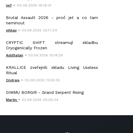
-
leif
04.08.2026 18:18:31
Brutal Assault 2026 - proč jet a co tam
neminout
-
vihkav
03.08.2026 22:17:24
CRYPTIC SHIFT streamují skladbu
Cryogenically Frozen
-
AddSatan
03.08.2026 15:18:29
KRALLICE zveřejnili skladu Living Useless
Ritual
-
Ondrajs
03.08.2026 12:05:25
DIMMU BORGIR - Grand Serpent Rising
-
Martin
02.08.2026 05:06:34