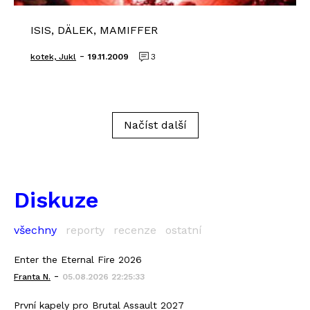
ISIS, DÄLEK, MAMIFFER
-
kotek, Jukl
19.11.2009
3
Načíst další
Diskuze
všechny
reporty
recenze
ostatní
Enter the Eternal Fire 2026
-
Franta N.
05.08.2026 22:25:33
První kapely pro Brutal Assault 2027