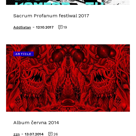
Sacrum Profanum festiwal 2017
-
AddSatan
12.10.2017
19
ARTICLE
Album června 2014
-
zzn
13.07.2014
26