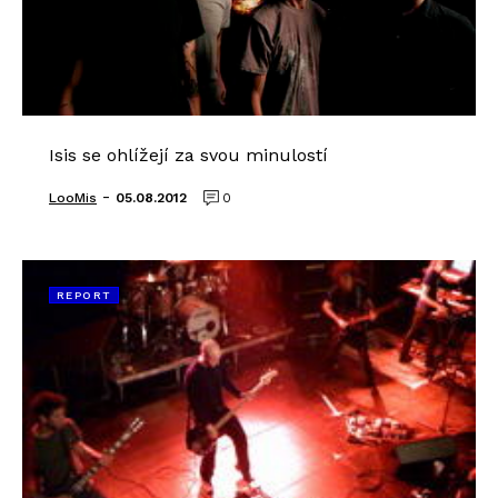
Isis se ohlížejí za svou minulostí
-
LooMis
05.08.2012
0
REPORT