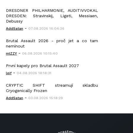
DRESDNER PHILHARMONIE, AUDITIVVOKAL
DRESDEN: Stravinskij, Ligeti, Messiaen,
Debussy
-
AddSatan
07.08.2026 16:04:26
Brutal Assault 2026 - proč jet a co tam
neminout
-
mIZZY
06.08.2026 10:15:40
První kapely pro Brutal Assault 2027
-
leif
04.08.2026 18:18:31
CRYPTIC SHIFT streamují skladbu
Cryogenically Frozen
-
AddSatan
03.08.2026 15:18:29