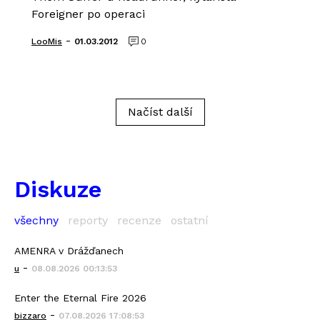
Foreigner po operaci
-
LooMis
01.03.2012
0
Načíst další
Diskuze
všechny
reporty
recenze
ostatní
AMENRA v Drážďanech
-
u
08.08.2026 00:13:53
Enter the Eternal Fire 2026
-
bizzaro
07.08.2026 17:08:53