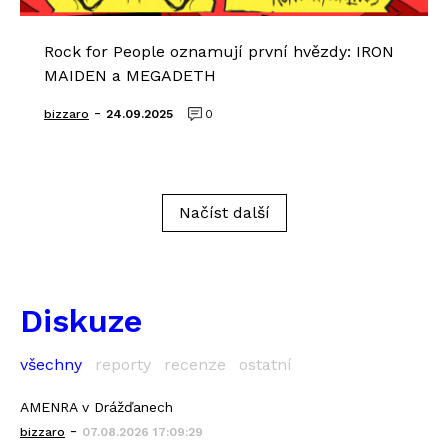
Rock for People oznamují první hvězdy: IRON
MAIDEN a MEGADETH
-
bizzaro
24.09.2025
0
Načíst další
Diskuze
všechny
reporty
recenze
ostatní
AMENRA v Drážďanech
-
bizzaro
07.08.2026 17:09:29