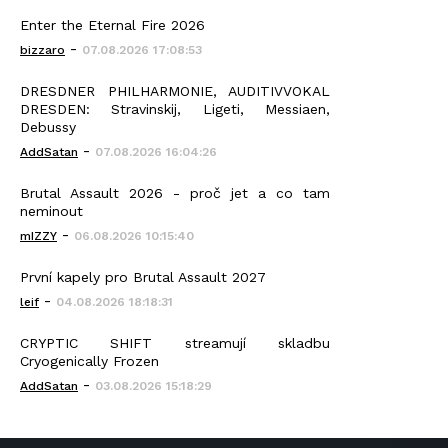
Enter the Eternal Fire 2026
-
bizzaro
07.08.2026 17:08:53
DRESDNER PHILHARMONIE, AUDITIVVOKAL
DRESDEN: Stravinskij, Ligeti, Messiaen,
Debussy
-
AddSatan
07.08.2026 16:04:26
Brutal Assault 2026 - proč jet a co tam
neminout
-
mIZZY
06.08.2026 10:15:40
První kapely pro Brutal Assault 2027
-
leif
04.08.2026 18:18:31
CRYPTIC SHIFT streamují skladbu
Cryogenically Frozen
-
AddSatan
03.08.2026 15:18:29