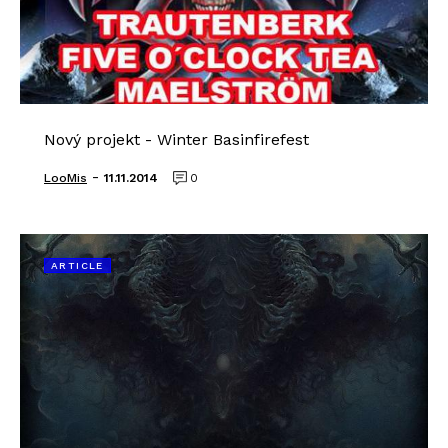
Nový projekt - Winter Basinfirefest
-
LooMis
11.11.2014
0
ARTICLE