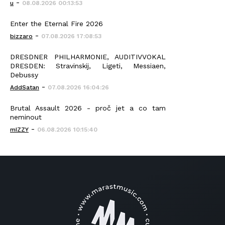
-
u
08.08.2026 00:13:53
Enter the Eternal Fire 2026
-
bizzaro
07.08.2026 17:08:53
DRESDNER PHILHARMONIE, AUDITIVVOKAL
DRESDEN: Stravinskij, Ligeti, Messiaen,
Debussy
-
AddSatan
07.08.2026 16:04:26
Brutal Assault 2026 - proč jet a co tam
neminout
-
mIZZY
06.08.2026 10:15:40