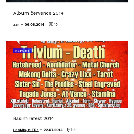
Album července 2014
-
zzn
06.08.2014
10
REPORT
Basinfirefest 2014
-
LooMis, piTRs
22.07.2014
13