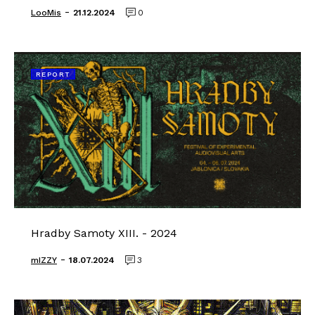
-
LooMis
21.12.2024
0
REPORT
Hradby Samoty XIII. - 2024
-
mIZZY
18.07.2024
3