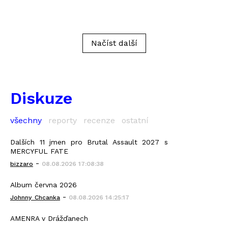
Načíst další
Diskuze
všechny
reporty
recenze
ostatní
Dalších 11 jmen pro Brutal Assault 2027 s
MERCYFUL FATE
-
bizzaro
08.08.2026 17:08:38
Album června 2026
-
Johnny_Chcanka
08.08.2026 14:25:17
AMENRA v Drážďanech