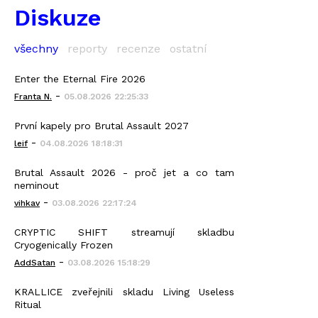
Diskuze
všechny
reporty
recenze
ostatní
Enter the Eternal Fire 2026
-
Franta N.
05.08.2026 22:25:33
První kapely pro Brutal Assault 2027
-
leif
04.08.2026 18:18:31
Brutal Assault 2026 - proč jet a co tam
neminout
-
vihkav
03.08.2026 22:17:24
CRYPTIC SHIFT streamují skladbu
Cryogenically Frozen
-
AddSatan
03.08.2026 15:18:29
KRALLICE zveřejnili skladu Living Useless
Ritual