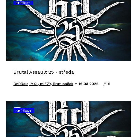
REPORT
Brutal Assault 25 - středa
-
OnDRajs, MXL, mIZZY, Brutusáček
16.08.2022
9
ARTICLE