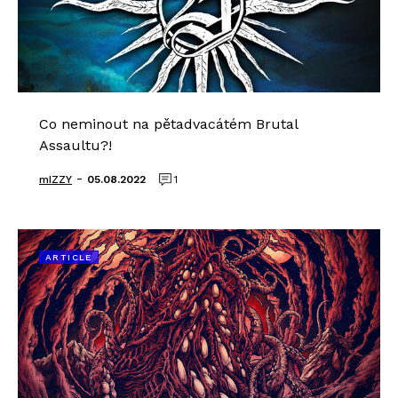
Co neminout na pětadvacátém Brutal
Assaultu?!
-
mIZZY
05.08.2022
1
ARTICLE