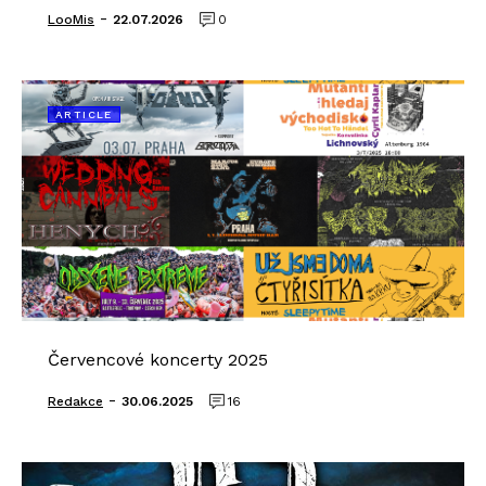
-
LooMis
22.07.2026
0
ARTICLE
Červencové koncerty 2025
-
Redakce
30.06.2025
16