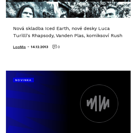
Nová skladba Iced Earth, nové desky Luca
Turilli's Rhapsody, Vanden Plas, komiksoví Rush
-
LooMis
14.12.2013
0
NOVINKA