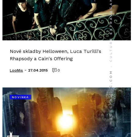
Nové skladby Helloween, Luca Turilli's
Rhapsody a Cain's Offering
-
LooMis
27.04.2015
0
NOVINKA