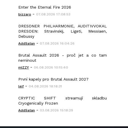
Enter the Eternal Fire 2026
-
bizzaro
07.08.2026 17:08:53
DRESDNER PHILHARMONIE, AUDITIVVOKAL
DRESDEN: Stravinskij, Ligeti, Messiaen,
Debussy
-
AddSatan
07.08.2026 16:04:26
Brutal Assault 2026 - proč jet a co tam
neminout
-
mIZZY
06.08.2026 10:15:40
První kapely pro Brutal Assault 2027
-
leif
04.08.2026 18:18:31
CRYPTIC SHIFT streamují skladbu
Cryogenically Frozen
-
AddSatan
03.08.2026 15:18:29