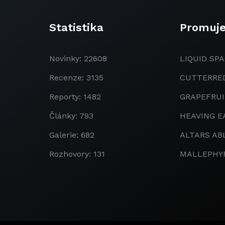
Statistika
Promuj
Novinky: 22608
LIQUID SPA
Recenze: 3135
CUTTERRE
Reporty: 1482
GRAPEFRU
Články: 793
HEAVING E
Galerie: 682
ALTARS AB
Rozhovory: 131
MALLEPHY