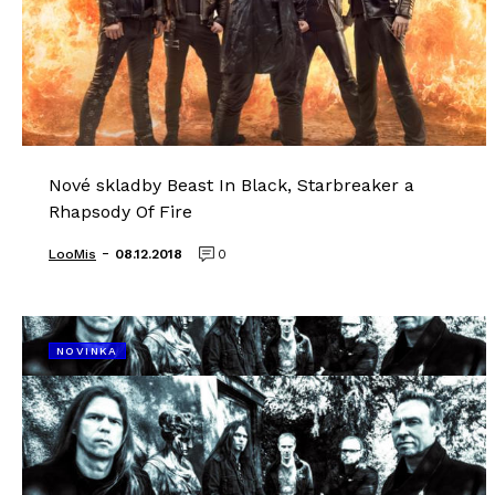
Nové skladby Beast In Black, Starbreaker a
Rhapsody Of Fire
-
LooMis
08.12.2018
0
NOVINKA