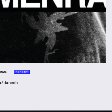
2026
REPORT
ážďanech