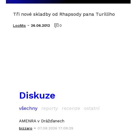
Tři nové skladby od Rhapsody pana Turilliho
-
LooMis
26.06.2012
0
Diskuze
všechny
reporty
recenze
ostatní
AMENRA v Drážďanech
-
bizzaro
07.08.2026 17:09:29