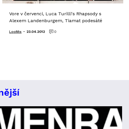
Vore v červenci, Luca Turilli's Rhapsody s
Alexem Landenburgem, Tiamat podesáté
-
LooMis
23.04.2012
0
nější