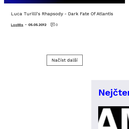
Luca Turilli's Rhapsody - Dark Fate Of Atlantis
-
LooMis
05.05.2012
0
Načíst další
Nejčte