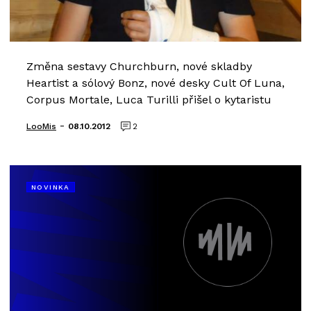
Změna sestavy Churchburn, nové skladby
Heartist a sólový Bonz, nové desky Cult Of Luna,
Corpus Mortale, Luca Turilli přišel o kytaristu
-
LooMis
08.10.2012
2
NOVINKA