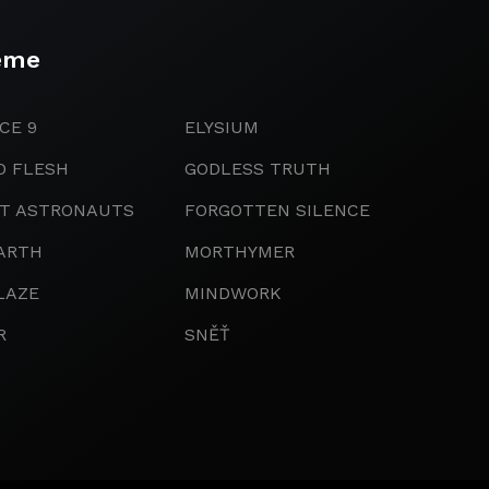
eme
CE 9
ELYSIUM
D FLESH
GODLESS TRUTH
IT ASTRONAUTS
FORGOTTEN SILENCE
ARTH
MORTHYMER
LAZE
MINDWORK
R
SNĚŤ