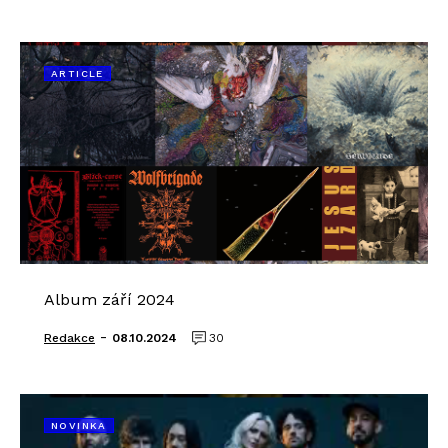
ARTICLE
Album září 2024
-
Redakce
08.10.2024
30
NOVINKA