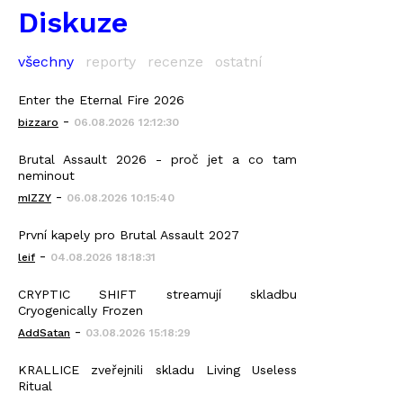
Diskuze
všechny
reporty
recenze
ostatní
Enter the Eternal Fire 2026
-
bizzaro
06.08.2026 12:12:30
Brutal Assault 2026 - proč jet a co tam
neminout
-
mIZZY
06.08.2026 10:15:40
První kapely pro Brutal Assault 2027
-
leif
04.08.2026 18:18:31
CRYPTIC SHIFT streamují skladbu
Cryogenically Frozen
-
AddSatan
03.08.2026 15:18:29
KRALLICE zveřejnili skladu Living Useless
Ritual