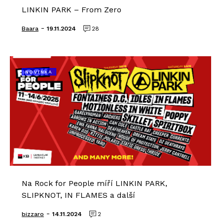
LINKIN PARK – From Zero
-
Baara
19.11.2024
28
NOVINKA
Na Rock for People míří LINKIN PARK,
SLIPKNOT, IN FLAMES a další
-
bizzaro
14.11.2024
2