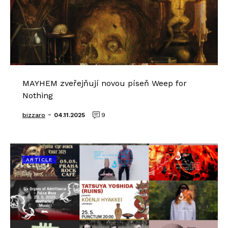
MAYHEM zveřejňují novou píseň Weep for
Nothing
-
bizzaro
04.11.2025
9
ARTICLE