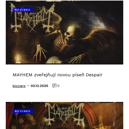
NOVINKA
MAYHEM zveřejňují novou píseň Despair
-
bizzaro
02.12.2025
0
NOVINKA