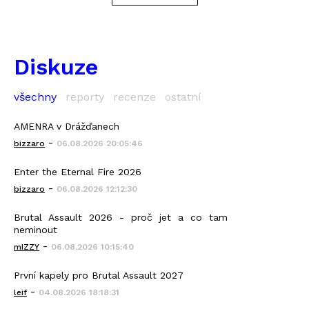
Diskuze
všechny
reporty
recenze
ostatní
AMENRA v Drážďanech
-
bizzaro
06.08.2026 20:05:46
Enter the Eternal Fire 2026
-
bizzaro
06.08.2026 12:12:30
Brutal Assault 2026 - proč jet a co tam
neminout
-
mIZZY
06.08.2026 10:15:40
První kapely pro Brutal Assault 2027
-
leif
04.08.2026 18:18:31