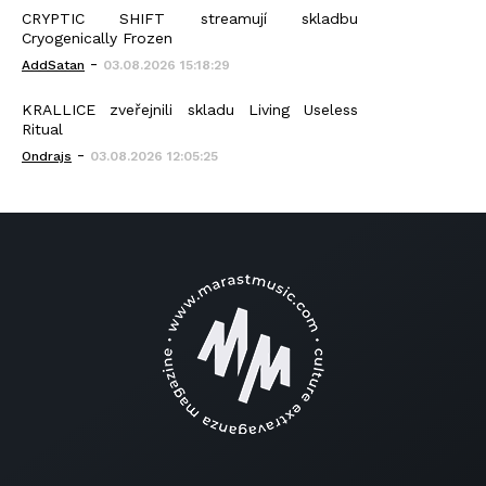
CRYPTIC SHIFT streamují skladbu
Cryogenically Frozen
-
AddSatan
03.08.2026 15:18:29
KRALLICE zveřejnili skladu Living Useless
Ritual
-
Ondrajs
03.08.2026 12:05:25