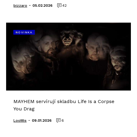
-
bizzaro
05.02.2026
42
NOVINKA
MAYHEM servírují skladbu Life Is a Corpse
You Drag
-
LooMis
09.01.2026
6