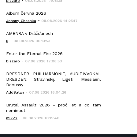
-
bizzaro
08.08.2026 17:08:38
Album června 2026
-
Johnny_Chcanka
08.08.2026 14:25:17
AMENRA v Drážďanech
-
u
08.08.2026 00:13:53
Enter the Eternal Fire 2026
-
bizzaro
07.08.2026 17:08:53
DRESDNER PHILHARMONIE, AUDITIVVOKAL
DRESDEN: Stravinskij, Ligeti, Messiaen,
Debussy
-
AddSatan
07.08.2026 16:04:26
Brutal Assault 2026 - proč jet a co tam
neminout
-
mIZZY
06.08.2026 10:15:40