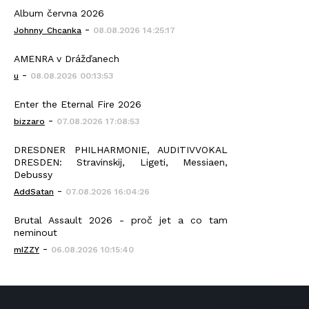
Album června 2026
-
Johnny_Chcanka
08.08.2026 14:25:17
AMENRA v Drážďanech
-
u
08.08.2026 00:13:53
Enter the Eternal Fire 2026
-
bizzaro
07.08.2026 17:08:53
DRESDNER PHILHARMONIE, AUDITIVVOKAL
DRESDEN: Stravinskij, Ligeti, Messiaen,
Debussy
-
AddSatan
07.08.2026 16:04:26
Brutal Assault 2026 - proč jet a co tam
neminout
-
mIZZY
06.08.2026 10:15:40