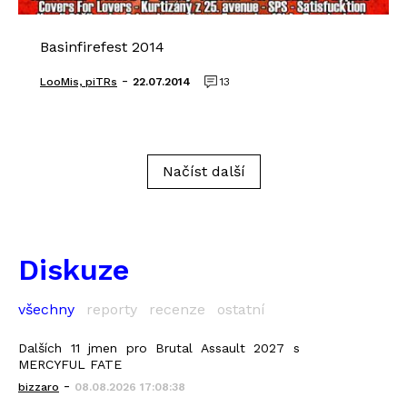
Basinfirefest 2014
-
LooMis, piTRs
22.07.2014
13
Načíst další
Diskuze
všechny
reporty
recenze
ostatní
Dalších 11 jmen pro Brutal Assault 2027 s
MERCYFUL FATE
-
bizzaro
08.08.2026 17:08:38