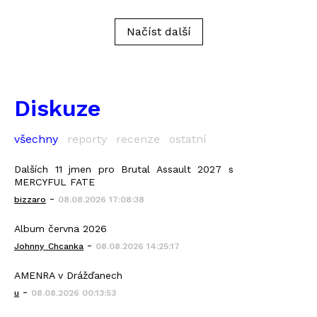
Načíst další
Diskuze
všechny
reporty
recenze
ostatní
Dalších 11 jmen pro Brutal Assault 2027 s
MERCYFUL FATE
-
bizzaro
08.08.2026 17:08:38
Album června 2026
-
Johnny_Chcanka
08.08.2026 14:25:17
AMENRA v Drážďanech
-
u
08.08.2026 00:13:53