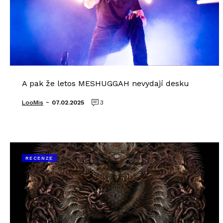
A pak že letos MESHUGGAH nevydají desku
-
LooMis
07.02.2025
3
RECENZE