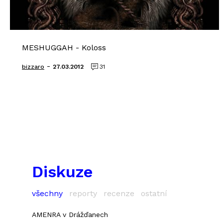
MESHUGGAH - Koloss
-
bizzaro
27.03.2012
31
Diskuze
všechny
reporty
recenze
ostatní
AMENRA v Drážďanech