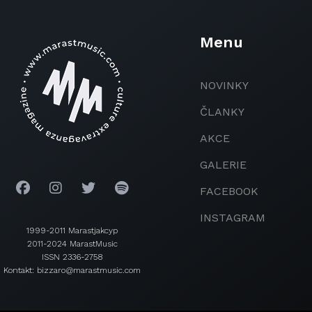
Menu
NOVINKY
ČLANKY
AKCE
GALERIE
FACEBOOK
INSTAGRAM
1999-2011 Marastjakcyp
2011-2024 MarastMusic
ISSN 2336-2758
Kontakt: bizzaro@marastmusic.com