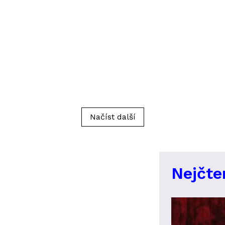
Načíst další
Nejčte