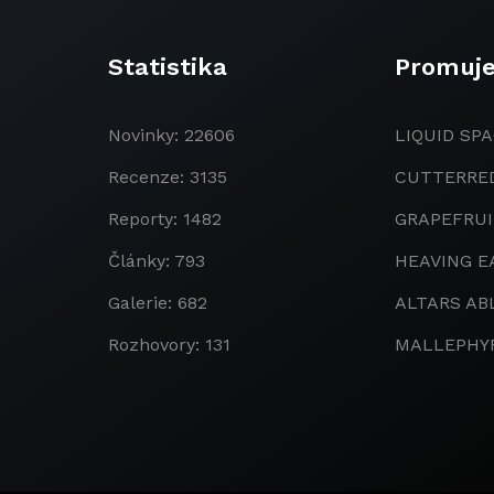
Statistika
Promuj
Novinky: 22606
LIQUID SPA
Recenze: 3135
CUTTERRE
Reporty: 1482
GRAPEFRU
Články: 793
HEAVING E
Galerie: 682
ALTARS AB
Rozhovory: 131
MALLEPHY