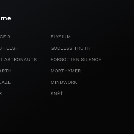
eme
CE 9
ELYSIUM
D FLESH
GODLESS TRUTH
IT ASTRONAUTS
FORGOTTEN SILENCE
ARTH
MORTHYMER
LAZE
MINDWORK
R
SNĚŤ