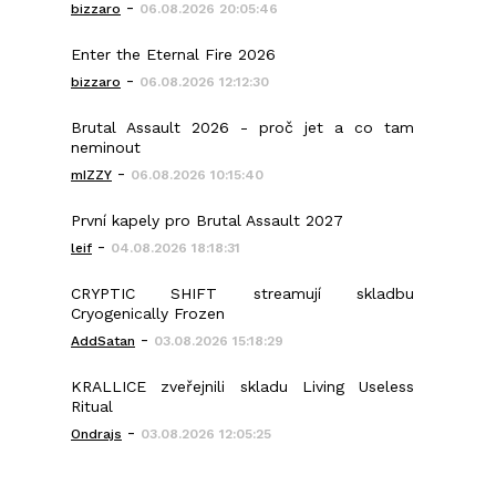
-
bizzaro
06.08.2026 20:05:46
Enter the Eternal Fire 2026
-
bizzaro
06.08.2026 12:12:30
Brutal Assault 2026 - proč jet a co tam
neminout
-
mIZZY
06.08.2026 10:15:40
První kapely pro Brutal Assault 2027
-
leif
04.08.2026 18:18:31
CRYPTIC SHIFT streamují skladbu
Cryogenically Frozen
-
AddSatan
03.08.2026 15:18:29
KRALLICE zveřejnili skladu Living Useless
Ritual
-
Ondrajs
03.08.2026 12:05:25