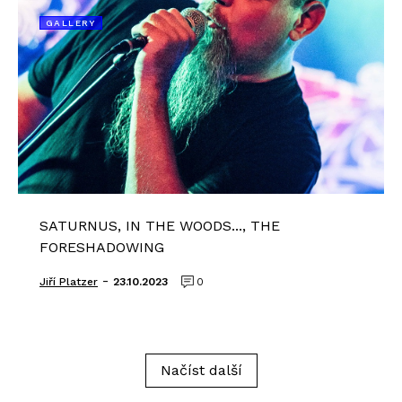
GALLERY
SATURNUS, IN THE WOODS..., THE
FORESHADOWING
-
Jiří Platzer
23.10.2023
0
Načíst další