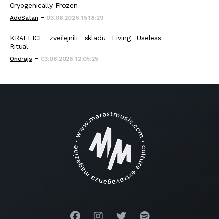
Cryogenically Frozen
-
AddSatan
03.08.2026 15:18:29
KRALLICE zveřejnili skladu Living Useless
Ritual
-
Ondrajs
03.08.2026 12:05:25