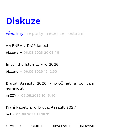
Diskuze
všechny
reporty
recenze
ostatní
AMENRA v Drážďanech
-
bizzaro
06.08.2026 20:05:46
Enter the Eternal Fire 2026
-
bizzaro
06.08.2026 12:12:30
Brutal Assault 2026 - proč jet a co tam
neminout
-
mIZZY
06.08.2026 10:15:40
První kapely pro Brutal Assault 2027
-
leif
04.08.2026 18:18:31
CRYPTIC SHIFT streamují skladbu