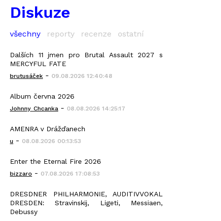
Diskuze
všechny
reporty
recenze
ostatní
Dalších 11 jmen pro Brutal Assault 2027 s
MERCYFUL FATE
-
brutusáček
09.08.2026 12:40:48
Album června 2026
-
Johnny_Chcanka
08.08.2026 14:25:17
AMENRA v Drážďanech
-
u
08.08.2026 00:13:53
Enter the Eternal Fire 2026
-
bizzaro
07.08.2026 17:08:53
DRESDNER PHILHARMONIE, AUDITIVVOKAL
DRESDEN: Stravinskij, Ligeti, Messiaen,
Debussy