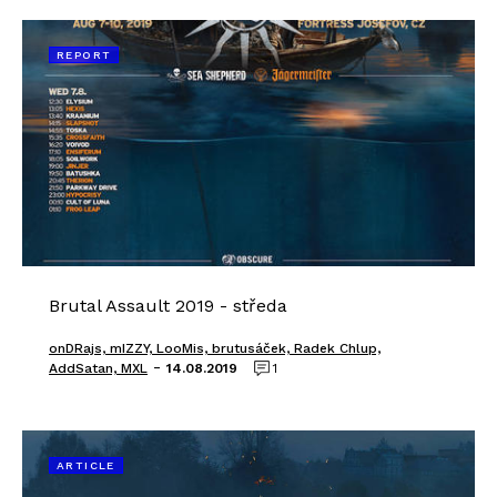
REPORT
Brutal Assault 2019 - středa
onDRajs, mIZZY, LooMis, brutusáček, Radek Chlup,
-
AddSatan, MXL
14.08.2019
1
ARTICLE