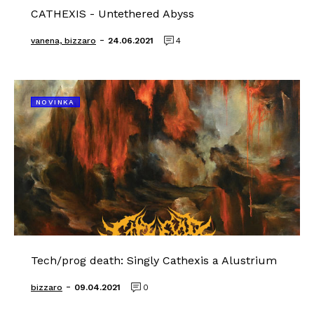
CATHEXIS - Untethered Abyss
-
vanena, bizzaro
24.06.2021
4
NOVINKA
Tech/prog death: Singly Cathexis a Alustrium
-
bizzaro
09.04.2021
0