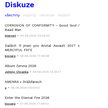
Diskuze
všechny
reporty
recenze
ostatní
CORROSION OF CONFORMITY – Good God /
Baad Man
-
Internet
09.08.2026 02:59:02
Dalších 11 jmen pro Brutal Assault 2027 s
MERCYFUL FATE
-
bizzaro
08.08.2026 17:08:38
Album června 2026
-
Johnny_Chcanka
08.08.2026 14:25:17
AMENRA v Drážďanech
-
u
08.08.2026 00:13:53
Enter the Eternal Fire 2026
-
bizzaro
07.08.2026 17:08:53