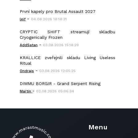
První kapely pro Brutal Assault 2027
-
leif
04.08.2026 18:18:31
CRYPTIC SHIFT streamují skladbu
Cryogenically Frozen
-
AddSatan
03.08.2026 15:18:29
KRALLICE zveřejnili skladu Living Useless
Ritual
-
Ondrajs
03.08.2026 12:05:25
DIMMU BORGIR - Grand Serpent Rising
-
Martin
02.08.2026 05:06:34
Menu