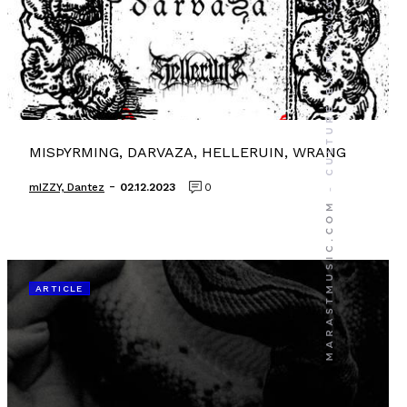
MISÞYRMING, DARVAZA, HELLERUIN, WRANG
-
mIZZY, Dantez
02.12.2023
0
ARTICLE