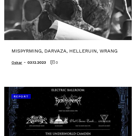
MISÞYRMING, DARVAZA, HELLERUIN, WRANG
-
Oskar
03.12.2023
0
REPORT