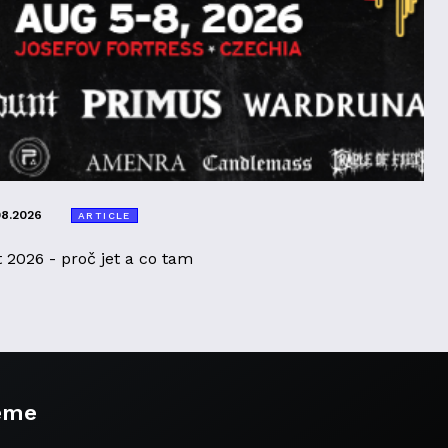
08.2026
ARTICLE
t 2026 - proč jet a co tam
eme