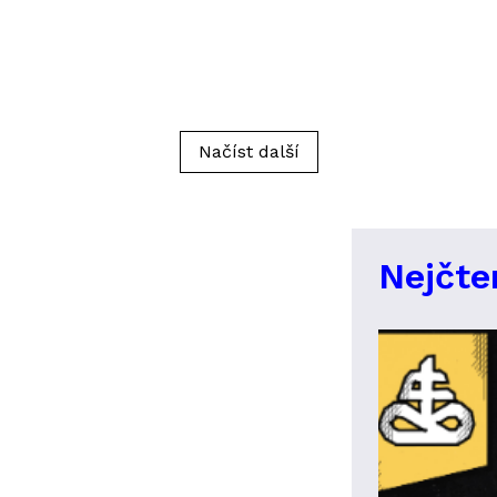
Načíst další
Nejčte