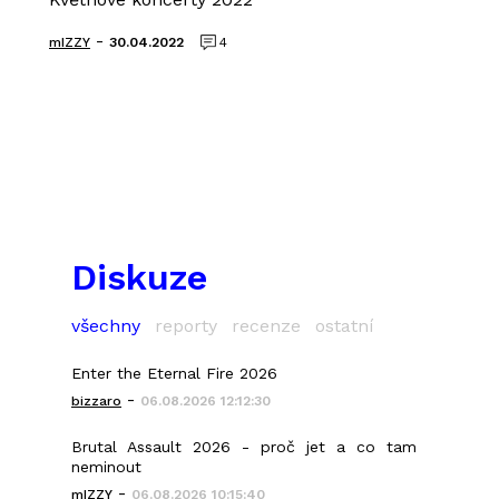
-
mIZZY
30.04.2022
4
Diskuze
všechny
reporty
recenze
ostatní
Enter the Eternal Fire 2026
-
bizzaro
06.08.2026 12:12:30
Brutal Assault 2026 - proč jet a co tam
neminout
-
mIZZY
06.08.2026 10:15:40