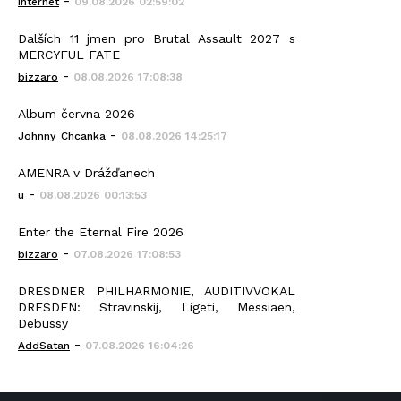
-
Internet
09.08.2026 02:59:02
Dalších 11 jmen pro Brutal Assault 2027 s
MERCYFUL FATE
-
bizzaro
08.08.2026 17:08:38
Album června 2026
-
Johnny_Chcanka
08.08.2026 14:25:17
AMENRA v Drážďanech
-
u
08.08.2026 00:13:53
Enter the Eternal Fire 2026
-
bizzaro
07.08.2026 17:08:53
DRESDNER PHILHARMONIE, AUDITIVVOKAL
DRESDEN: Stravinskij, Ligeti, Messiaen,
Debussy
-
AddSatan
07.08.2026 16:04:26