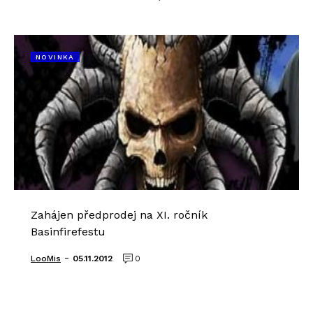
NOVINKA
Zahájen předprodej na XI. ročník
Basinfirefestu
-
LooMis
05.11.2012
0