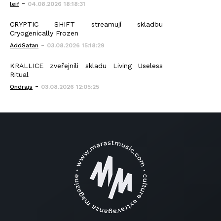
-
leif
04.08.2026 18:18:31
CRYPTIC SHIFT streamují skladbu
Cryogenically Frozen
-
AddSatan
03.08.2026 15:18:29
KRALLICE zveřejnili skladu Living Useless
Ritual
-
Ondrajs
03.08.2026 12:05:25