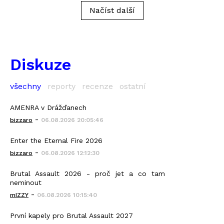
Načíst další
Diskuze
všechny
reporty
recenze
ostatní
AMENRA v Drážďanech
-
bizzaro
06.08.2026 20:05:46
Enter the Eternal Fire 2026
-
bizzaro
06.08.2026 12:12:30
Brutal Assault 2026 - proč jet a co tam
neminout
-
mIZZY
06.08.2026 10:15:40
První kapely pro Brutal Assault 2027