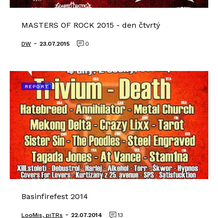
MASTERS OF ROCK 2015 - den čtvrtý
-
DW
23.07.2015
0
REPORT
Basinfirefest 2014
-
LooMis, piTRs
22.07.2014
13