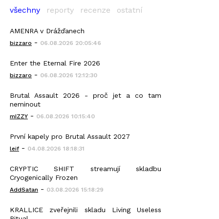
všechny
reporty
recenze
ostatní
AMENRA v Drážďanech
-
bizzaro
06.08.2026 20:05:46
Enter the Eternal Fire 2026
-
bizzaro
06.08.2026 12:12:30
Brutal Assault 2026 - proč jet a co tam
neminout
-
mIZZY
06.08.2026 10:15:40
První kapely pro Brutal Assault 2027
-
leif
04.08.2026 18:18:31
CRYPTIC SHIFT streamují skladbu
Cryogenically Frozen
-
AddSatan
03.08.2026 15:18:29
KRALLICE zveřejnili skladu Living Useless
Ritual