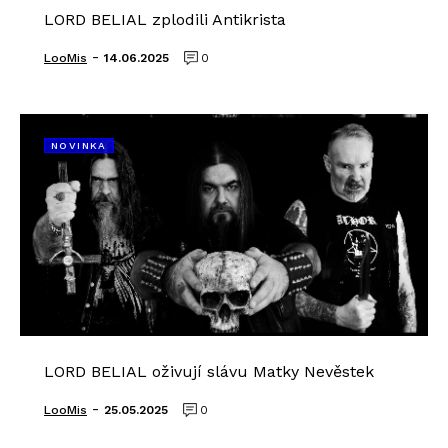
LORD BELIAL zplodili Antikrista
-
LooMis
14.06.2025
0
NOVINKA
LORD BELIAL oživují slávu Matky Nevěstek
-
LooMis
25.05.2025
0