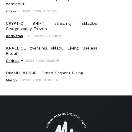
neminout
-
vihkav
03.08.2026 22:17:24
CRYPTIC SHIFT streamují skladbu
Cryogenically Frozen
-
AddSatan
03.08.2026 15:18:29
KRALLICE zveřejnili skladu Living Useless
Ritual
-
Ondrajs
03.08.2026 12:05:25
DIMMU BORGIR - Grand Serpent Rising
-
Martin
02.08.2026 05:06:34