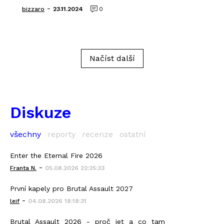
-
bizzaro
23.11.2024
0
Načíst další
Diskuze
všechny
reporty
recenze
ostatní
Enter the Eternal Fire 2026
-
Franta N.
05.08.2026 22:25:33
První kapely pro Brutal Assault 2027
-
leif
04.08.2026 18:18:31
Brutal Assault 2026 - proč jet a co tam