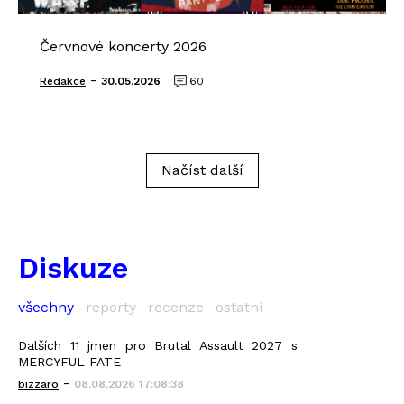
Červnové koncerty 2026
-
Redakce
30.05.2026
60
Načíst další
Diskuze
všechny
reporty
recenze
ostatní
Dalších 11 jmen pro Brutal Assault 2027 s
MERCYFUL FATE
-
bizzaro
08.08.2026 17:08:38