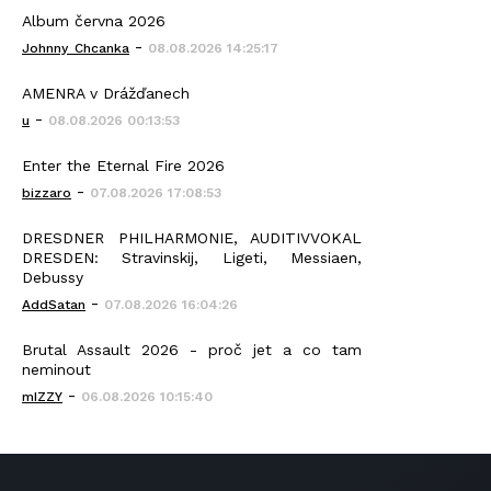
Album června 2026
-
Johnny_Chcanka
08.08.2026 14:25:17
AMENRA v Drážďanech
-
u
08.08.2026 00:13:53
Enter the Eternal Fire 2026
-
bizzaro
07.08.2026 17:08:53
DRESDNER PHILHARMONIE, AUDITIVVOKAL
DRESDEN: Stravinskij, Ligeti, Messiaen,
Debussy
-
AddSatan
07.08.2026 16:04:26
Brutal Assault 2026 - proč jet a co tam
neminout
-
mIZZY
06.08.2026 10:15:40