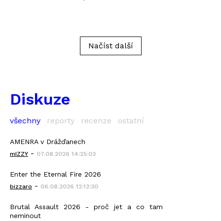
Načíst další
Diskuze
všechny
reporty
recenze
ostatní
AMENRA v Drážďanech
-
mIZZY
07.08.2026 14:25:03
Enter the Eternal Fire 2026
-
bizzaro
06.08.2026 12:12:30
Brutal Assault 2026 - proč jet a co tam
neminout