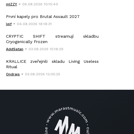
-
mIZZY
06.08.2026 10:15:40
První kapely pro Brutal Assault 2027
-
leif
04.08.2026 18:18:31
CRYPTIC SHIFT streamují skladbu
Cryogenically Frozen
-
AddSatan
03.08.2026 15:18:29
KRALLICE zveřejnili skladu Living Useless
Ritual
-
Ondrajs
03.08.2026 12:05:25